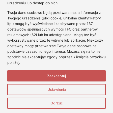
urządzeniu lub dostęp do nich.
Twoje dane osobowe będą przetwarzane, a informacje z
Twojego urządzenia (pliki cookie, unikalne identyfikatory
itp.) mogą być wyświetlane i zapisywane przez 137
dostawców spełniających wymogi TFC oraz partnerów
reklamowych (62) lub im udostępniane. Mogą też być
Nazwa
*
wykorzystywane przez tę witrynę lub aplikację. Niektórzy
dostawcy mogę przetwarzać Twoje dane osobowe na
podstawie uzasadnionego interesu. Możesz się na to nie
Adres email
*
zgodzić nie akceptując zgody poprzez kliknięcie przycisku
poniżej.
Witryna internetowa
Zaakceptuj
Ustawienia
Zapamiętaj moje dane w tej przeglądarce
podczas pisania kolejnych komentarzy.
Odrzuć