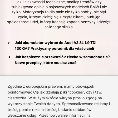
jak i ciekawostki techniczne, analizy trendów czy
subiektywne opinie o najnowszych modelach BMW i nie
tylko. Motoryzacja to dla mnie nie tylko hobby, ale styl
życia, którym dzielę się z czytelnikami, budując
społeczność ludzi, którzy kochają zapach benzyny i dźwięk
solidnego silnika.
←
Jaki akumulator wybrać do Audi A3 8L 1.9 TDI
130KM? Praktyczny poradnik dla właścicieli
→
Jak bezpiecznie przewozić dziecko w samochodzie?
Nowe przepisy, które musisz znać
Dodaj komentarz
Zgodnie z europejskim prawem, mamy obowiązek
poinformować Cię jak działają pliki "cookies", czyli tzw.
ciasteczka. W dużym skrócie witryna prosi o zgodę na
Twój adres email nie zostanie opublikowany.
wykorzystanie Twoich danych. Spersonalizowane reklamy i
Wymagane pola są oznaczone
*
treści, pomiar reklam i treści, badanie odbiorców i
Komentarz
*
ulepszanie usług. Przechowywanie informacji na