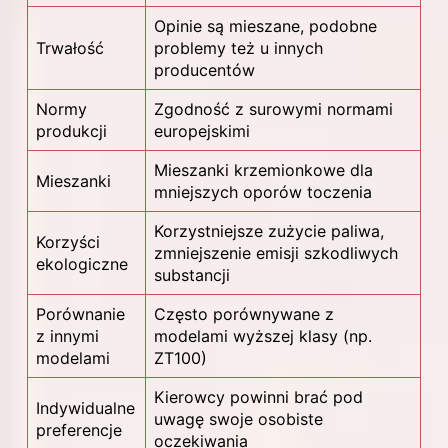
Opinie są mieszane, podobne
Trwałość
problemy też u innych
producentów
Normy
Zgodność z surowymi normami
produkcji
europejskimi
Mieszanki krzemionkowe dla
Mieszanki
mniejszych oporów toczenia
Korzystniejsze zużycie paliwa,
Korzyści
zmniejszenie emisji szkodliwych
ekologiczne
substancji
Porównanie
Często porównywane z
z innymi
modelami wyższej klasy (np.
modelami
ZT100)
Kierowcy powinni brać pod
Indywidualne
uwagę swoje osobiste
preferencje
oczekiwania