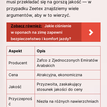
musi przekładać się na gorszą jakość — w
przypadku Zeetex znajdziemy wiele
argumentów, aby w to wierzyć.
Zobacz również:
Jakie ciśnienie
w oponach na zimę zapewni
bezpieczeństwo i komfort jazdy?
Aspekt
Opis
Zafco z Zjednoczonych Emiratów
Producent
Arabskich
Cena
Atrakcyjna, ekonomiczna
Przyzwoita, zaskakujący
Jakość
stosunek jakości do ceny
Przyczepnoś
Niezła na różnych nawierzchniach
ć