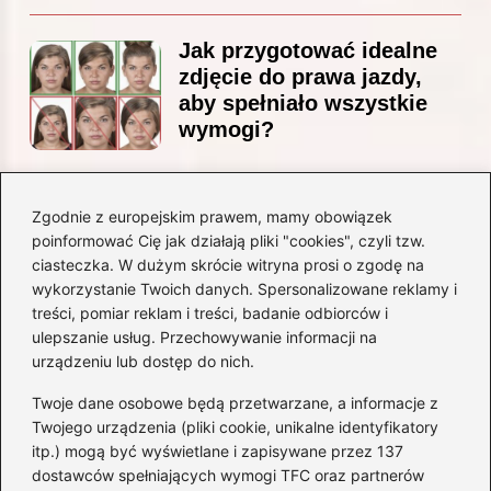
Jak przygotować idealne
zdjęcie do prawa jazdy,
aby spełniało wszystkie
wymogi?
Zgodnie z europejskim prawem, mamy obowiązek
Czy Jarosław Kaczyński
poinformować Cię jak działają pliki "cookies", czyli tzw.
posiada prawo jazdy? Oto
ciasteczka. W dużym skrócie witryna prosi o zgodę na
prawda, którą warto znać!
wykorzystanie Twoich danych. Spersonalizowane reklamy i
treści, pomiar reklam i treści, badanie odbiorców i
ulepszanie usług. Przechowywanie informacji na
Kategorie
urządzeniu lub dostęp do nich.
Twoje dane osobowe będą przetwarzane, a informacje z
Akumulatory
(71)
Twojego urządzenia (pliki cookie, unikalne identyfikatory
itp.) mogą być wyświetlane i zapisywane przez 137
Benzyna i Diesel
(68)
dostawców spełniających wymogi TFC oraz partnerów
Motocykle
(47)