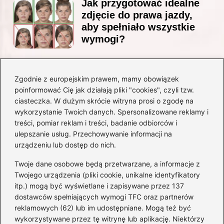
Jak przygotować idealne
zdjęcie do prawa jazdy,
aby spełniało wszystkie
wymogi?
Zgodnie z europejskim prawem, mamy obowiązek
Czy Jarosław Kaczyński
poinformować Cię jak działają pliki "cookies", czyli tzw.
posiada prawo jazdy? Oto
ciasteczka. W dużym skrócie witryna prosi o zgodę na
prawda, którą warto znać!
wykorzystanie Twoich danych. Spersonalizowane reklamy i
treści, pomiar reklam i treści, badanie odbiorców i
ulepszanie usług. Przechowywanie informacji na
Kategorie
urządzeniu lub dostęp do nich.
Twoje dane osobowe będą przetwarzane, a informacje z
Akumulatory
(71)
Twojego urządzenia (pliki cookie, unikalne identyfikatory
itp.) mogą być wyświetlane i zapisywane przez 137
Benzyna i Diesel
(68)
dostawców spełniających wymogi TFC oraz partnerów
Motocykle
(47)
reklamowych (62) lub im udostępniane. Mogą też być
Opony
(77)
wykorzystywane przez tę witrynę lub aplikację. Niektórzy