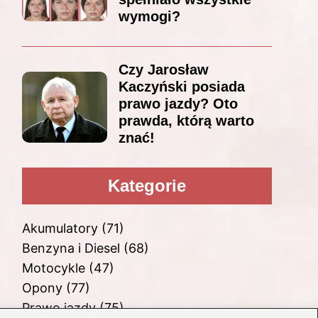
wymogi?
Czy Jarosław
Kaczyński posiada
prawo jazdy? Oto
prawda, którą warto
znać!
Kategorie
Akumulatory
(71)
Benzyna i Diesel
(68)
Motocykle
(47)
Opony
(77)
Prawo jazdy
(75)