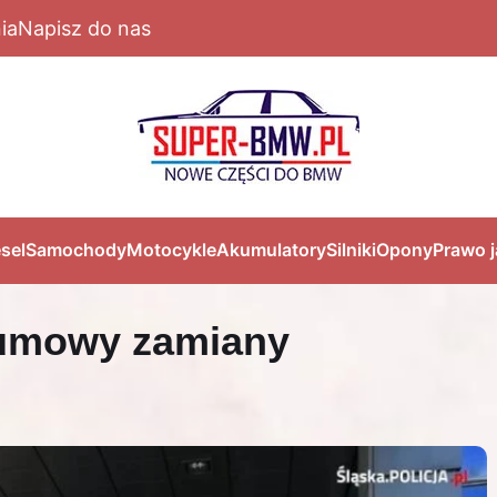
ia
Napisz do nas
sel
Samochody
Motocykle
Akumulatory
Silniki
Opony
Prawo 
 umowy zamiany