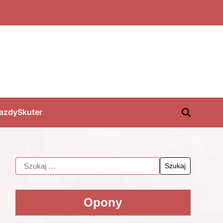
jazdy
Skuter
Opony