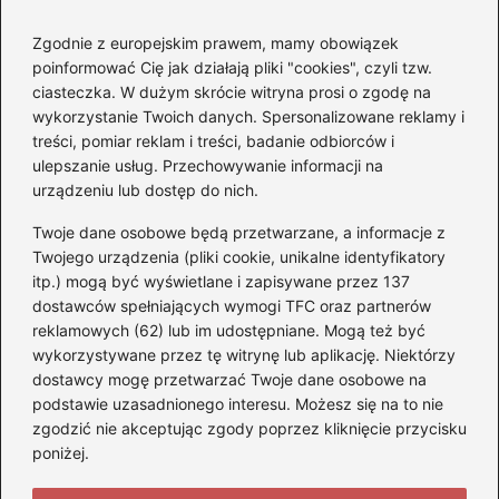
Zgodnie z europejskim prawem, mamy obowiązek
Czy Jarosław Kaczyński
poinformować Cię jak działają pliki "cookies", czyli tzw.
posiada prawo jazdy? Oto
ciasteczka. W dużym skrócie witryna prosi o zgodę na
prawda, którą warto znać!
wykorzystanie Twoich danych. Spersonalizowane reklamy i
treści, pomiar reklam i treści, badanie odbiorców i
ulepszanie usług. Przechowywanie informacji na
Kategorie
urządzeniu lub dostęp do nich.
Twoje dane osobowe będą przetwarzane, a informacje z
Akumulatory
(71)
Twojego urządzenia (pliki cookie, unikalne identyfikatory
itp.) mogą być wyświetlane i zapisywane przez 137
Benzyna i Diesel
(68)
dostawców spełniających wymogi TFC oraz partnerów
Motocykle
(47)
reklamowych (62) lub im udostępniane. Mogą też być
Opony
(77)
wykorzystywane przez tę witrynę lub aplikację. Niektórzy
Prawo jazdy
(75)
dostawcy mogę przetwarzać Twoje dane osobowe na
podstawie uzasadnionego interesu. Możesz się na to nie
Samochody
(275)
zgodzić nie akceptując zgody poprzez kliknięcie przycisku
Silniki
(83)
poniżej.
Skuter
(5)