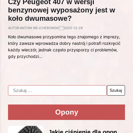
Czy Peugeot 407 w wersji
benzynowej wyposażony jest w
koło dwumasowe?
AUTOR:
ANTONI WEJCHEROWSKI
2025-12-29
Koło dwumasowe przypomina tego znajomego z imprezy,
który zawsze wprowadza dobry nastrój i potrafi rozkręcić
każdy wieczór, jednak często przysporzy ci problemów,
gdy przychodzi…
Opony
Jakie ciśnienie dla opon