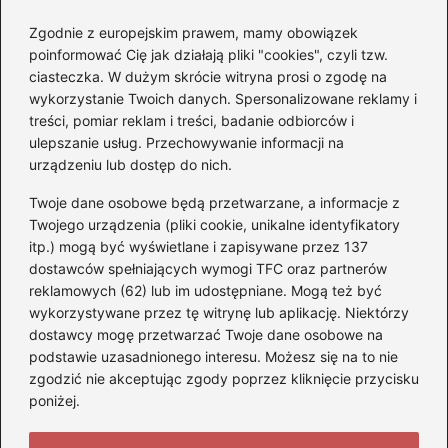
Zgodnie z europejskim prawem, mamy obowiązek
Czy Jarosław Kaczyński
poinformować Cię jak działają pliki "cookies", czyli tzw.
posiada prawo jazdy? Oto
ciasteczka. W dużym skrócie witryna prosi o zgodę na
prawda, którą warto znać!
wykorzystanie Twoich danych. Spersonalizowane reklamy i
treści, pomiar reklam i treści, badanie odbiorców i
ulepszanie usług. Przechowywanie informacji na
Kategorie
urządzeniu lub dostęp do nich.
Twoje dane osobowe będą przetwarzane, a informacje z
Akumulatory
(71)
Twojego urządzenia (pliki cookie, unikalne identyfikatory
itp.) mogą być wyświetlane i zapisywane przez 137
Benzyna i Diesel
(68)
dostawców spełniających wymogi TFC oraz partnerów
Motocykle
(47)
reklamowych (62) lub im udostępniane. Mogą też być
Opony
(77)
wykorzystywane przez tę witrynę lub aplikację. Niektórzy
Prawo jazdy
(75)
dostawcy mogę przetwarzać Twoje dane osobowe na
podstawie uzasadnionego interesu. Możesz się na to nie
Samochody
(275)
zgodzić nie akceptując zgody poprzez kliknięcie przycisku
Silniki
(83)
poniżej.
Skuter
(5)