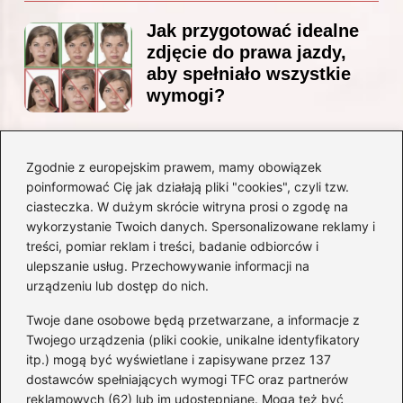
Jak przygotować idealne
zdjęcie do prawa jazdy,
aby spełniało wszystkie
wymogi?
Zgodnie z europejskim prawem, mamy obowiązek
Czy Jarosław Kaczyński
poinformować Cię jak działają pliki "cookies", czyli tzw.
posiada prawo jazdy? Oto
ciasteczka. W dużym skrócie witryna prosi o zgodę na
prawda, którą warto znać!
wykorzystanie Twoich danych. Spersonalizowane reklamy i
treści, pomiar reklam i treści, badanie odbiorców i
ulepszanie usług. Przechowywanie informacji na
Kategorie
urządzeniu lub dostęp do nich.
Twoje dane osobowe będą przetwarzane, a informacje z
Akumulatory
(71)
Twojego urządzenia (pliki cookie, unikalne identyfikatory
itp.) mogą być wyświetlane i zapisywane przez 137
Benzyna i Diesel
(68)
dostawców spełniających wymogi TFC oraz partnerów
Motocykle
(47)
reklamowych (62) lub im udostępniane. Mogą też być