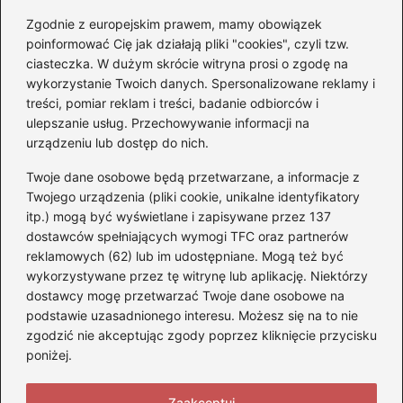
Zgodnie z europejskim prawem, mamy obowiązek
Czy Jarosław Kaczyński
poinformować Cię jak działają pliki "cookies", czyli tzw.
posiada prawo jazdy? Oto
ciasteczka. W dużym skrócie witryna prosi o zgodę na
prawda, którą warto znać!
wykorzystanie Twoich danych. Spersonalizowane reklamy i
treści, pomiar reklam i treści, badanie odbiorców i
ulepszanie usług. Przechowywanie informacji na
Kategorie
urządzeniu lub dostęp do nich.
Twoje dane osobowe będą przetwarzane, a informacje z
Akumulatory
(71)
Twojego urządzenia (pliki cookie, unikalne identyfikatory
itp.) mogą być wyświetlane i zapisywane przez 137
Benzyna i Diesel
(68)
dostawców spełniających wymogi TFC oraz partnerów
Motocykle
(47)
reklamowych (62) lub im udostępniane. Mogą też być
Opony
(77)
wykorzystywane przez tę witrynę lub aplikację. Niektórzy
Prawo jazdy
(75)
dostawcy mogę przetwarzać Twoje dane osobowe na
podstawie uzasadnionego interesu. Możesz się na to nie
Samochody
(275)
zgodzić nie akceptując zgody poprzez kliknięcie przycisku
Silniki
(83)
poniżej.
Skuter
(5)
Zaakceptuj