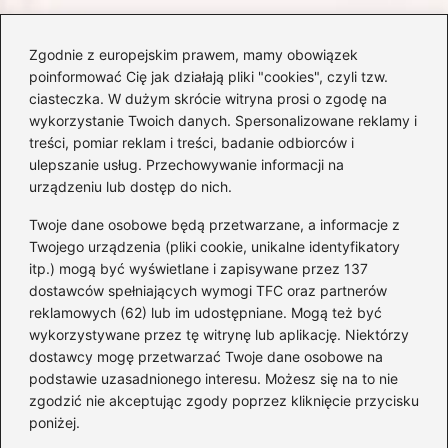
Zgodnie z europejskim prawem, mamy obowiązek
Czy Jarosław Kaczyński
poinformować Cię jak działają pliki "cookies", czyli tzw.
posiada prawo jazdy? Oto
ciasteczka. W dużym skrócie witryna prosi o zgodę na
prawda, którą warto znać!
wykorzystanie Twoich danych. Spersonalizowane reklamy i
treści, pomiar reklam i treści, badanie odbiorców i
ulepszanie usług. Przechowywanie informacji na
Kategorie
urządzeniu lub dostęp do nich.
Twoje dane osobowe będą przetwarzane, a informacje z
Akumulatory
(71)
Twojego urządzenia (pliki cookie, unikalne identyfikatory
itp.) mogą być wyświetlane i zapisywane przez 137
Benzyna i Diesel
(68)
dostawców spełniających wymogi TFC oraz partnerów
Motocykle
(47)
reklamowych (62) lub im udostępniane. Mogą też być
Opony
(77)
wykorzystywane przez tę witrynę lub aplikację. Niektórzy
Prawo jazdy
(75)
dostawcy mogę przetwarzać Twoje dane osobowe na
podstawie uzasadnionego interesu. Możesz się na to nie
Samochody
(275)
zgodzić nie akceptując zgody poprzez kliknięcie przycisku
Silniki
(83)
poniżej.
Skuter
(5)