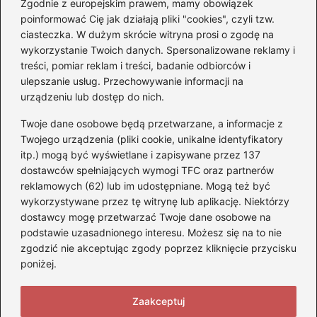
Zgodnie z europejskim prawem, mamy obowiązek
Czy Jarosław Kaczyński
poinformować Cię jak działają pliki "cookies", czyli tzw.
posiada prawo jazdy? Oto
ciasteczka. W dużym skrócie witryna prosi o zgodę na
prawda, którą warto znać!
wykorzystanie Twoich danych. Spersonalizowane reklamy i
treści, pomiar reklam i treści, badanie odbiorców i
ulepszanie usług. Przechowywanie informacji na
Kategorie
urządzeniu lub dostęp do nich.
Twoje dane osobowe będą przetwarzane, a informacje z
Akumulatory
(71)
Twojego urządzenia (pliki cookie, unikalne identyfikatory
itp.) mogą być wyświetlane i zapisywane przez 137
Benzyna i Diesel
(68)
dostawców spełniających wymogi TFC oraz partnerów
Motocykle
(47)
reklamowych (62) lub im udostępniane. Mogą też być
Opony
(77)
wykorzystywane przez tę witrynę lub aplikację. Niektórzy
Prawo jazdy
(75)
dostawcy mogę przetwarzać Twoje dane osobowe na
podstawie uzasadnionego interesu. Możesz się na to nie
Samochody
(275)
zgodzić nie akceptując zgody poprzez kliknięcie przycisku
Silniki
(83)
poniżej.
Skuter
(5)
Zaakceptuj