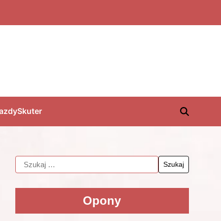
jazdy
Skuter
Opony