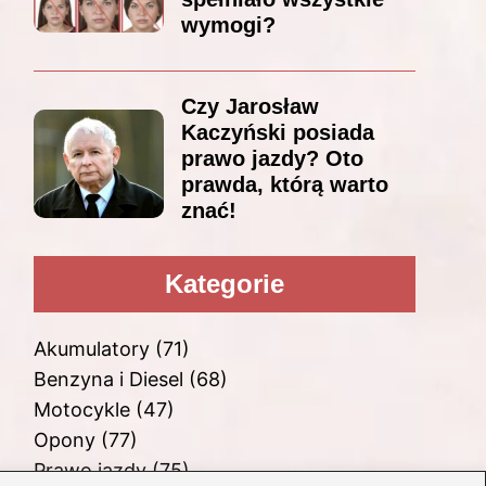
wymogi?
Czy Jarosław
Kaczyński posiada
prawo jazdy? Oto
prawda, którą warto
znać!
Kategorie
Akumulatory
(71)
Benzyna i Diesel
(68)
Motocykle
(47)
Opony
(77)
Prawo jazdy
(75)