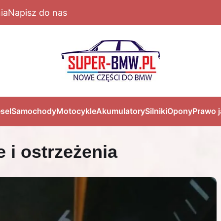
ia
Napisz do nas
sel
Samochody
Motocykle
Akumulatory
Silniki
Opony
Prawo 
 i ostrzeżenia