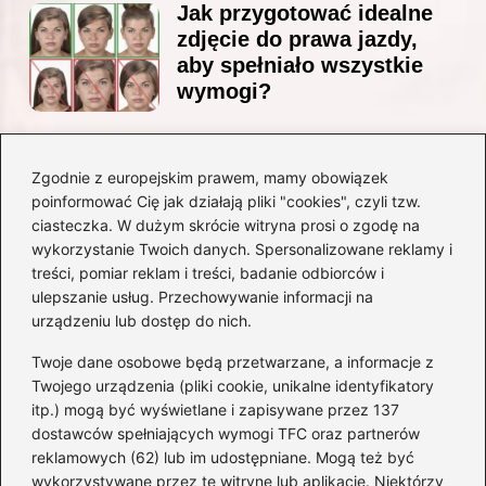
Jak przygotować idealne
zdjęcie do prawa jazdy,
aby spełniało wszystkie
wymogi?
Zgodnie z europejskim prawem, mamy obowiązek
Czy Jarosław Kaczyński
poinformować Cię jak działają pliki "cookies", czyli tzw.
posiada prawo jazdy? Oto
ciasteczka. W dużym skrócie witryna prosi o zgodę na
prawda, którą warto znać!
wykorzystanie Twoich danych. Spersonalizowane reklamy i
treści, pomiar reklam i treści, badanie odbiorców i
ulepszanie usług. Przechowywanie informacji na
Kategorie
urządzeniu lub dostęp do nich.
Twoje dane osobowe będą przetwarzane, a informacje z
Akumulatory
(71)
Twojego urządzenia (pliki cookie, unikalne identyfikatory
itp.) mogą być wyświetlane i zapisywane przez 137
Benzyna i Diesel
(68)
dostawców spełniających wymogi TFC oraz partnerów
Motocykle
(47)
reklamowych (62) lub im udostępniane. Mogą też być
Opony
(77)
wykorzystywane przez tę witrynę lub aplikację. Niektórzy