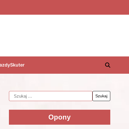
jazdy
Skuter
Opony