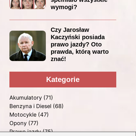
wymogi?
Czy Jarosław
Kaczyński posiada
prawo jazdy? Oto
prawda, którą warto
znać!
Kategorie
Akumulatory
(71)
Benzyna i Diesel
(68)
Motocykle
(47)
Opony
(77)
Prawo jazdy
(75)