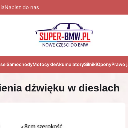
ia
Napisz do nas
sel
Samochody
Motocykle
Akumulatory
Silniki
Opony
Prawo 
ienia dźwięku w dieslach