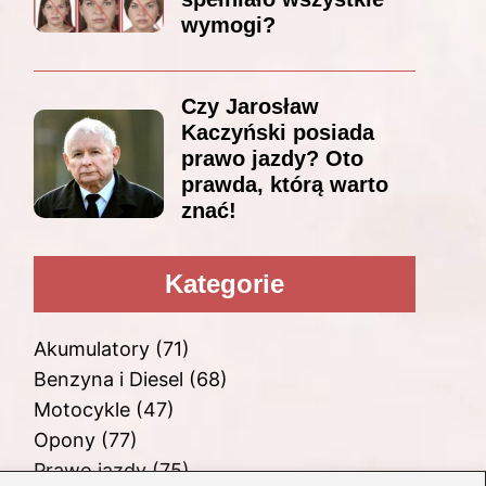
wymogi?
Czy Jarosław
Kaczyński posiada
prawo jazdy? Oto
prawda, którą warto
znać!
Kategorie
Akumulatory
(71)
Benzyna i Diesel
(68)
Motocykle
(47)
Opony
(77)
Prawo jazdy
(75)