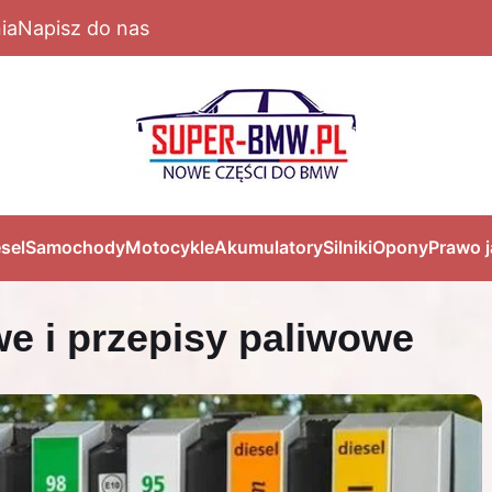
ia
Napisz do nas
sel
Samochody
Motocykle
Akumulatory
Silniki
Opony
Prawo 
e i przepisy paliwowe