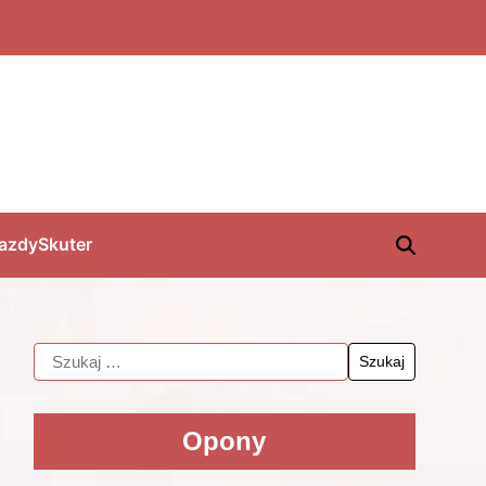
jazdy
Skuter
Opony