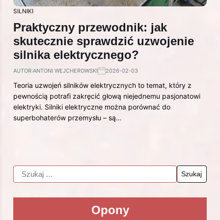
SILNIKI
Praktyczny przewodnik: jak
skutecznie sprawdzić uzwojenie
silnika elektrycznego?
AUTOR:
ANTONI WEJCHEROWSKI
2026-02-03
Teoria uzwojeń silników elektrycznych to temat, który z
pewnością potrafi zakręcić głową niejednemu pasjonatowi
elektryki. Silniki elektryczne można porównać do
superbohaterów przemysłu – są…
Opony