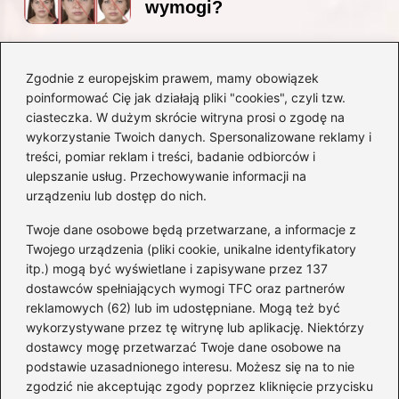
wymogi?
Zgodnie z europejskim prawem, mamy obowiązek
Czy Jarosław Kaczyński
poinformować Cię jak działają pliki "cookies", czyli tzw.
posiada prawo jazdy? Oto
ciasteczka. W dużym skrócie witryna prosi o zgodę na
prawda, którą warto znać!
wykorzystanie Twoich danych. Spersonalizowane reklamy i
treści, pomiar reklam i treści, badanie odbiorców i
ulepszanie usług. Przechowywanie informacji na
Kategorie
urządzeniu lub dostęp do nich.
Twoje dane osobowe będą przetwarzane, a informacje z
Akumulatory
(71)
Twojego urządzenia (pliki cookie, unikalne identyfikatory
itp.) mogą być wyświetlane i zapisywane przez 137
Benzyna i Diesel
(68)
dostawców spełniających wymogi TFC oraz partnerów
Motocykle
(47)
reklamowych (62) lub im udostępniane. Mogą też być
Opony
(77)
wykorzystywane przez tę witrynę lub aplikację. Niektórzy
Prawo jazdy
(75)
dostawcy mogę przetwarzać Twoje dane osobowe na
podstawie uzasadnionego interesu. Możesz się na to nie
Samochody
(275)
zgodzić nie akceptując zgody poprzez kliknięcie przycisku
Silniki
(83)