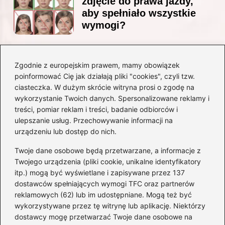
zdjęcie do prawa jazdy,
aby spełniało wszystkie
wymogi?
Zgodnie z europejskim prawem, mamy obowiązek
Czy Jarosław Kaczyński
poinformować Cię jak działają pliki "cookies", czyli tzw.
posiada prawo jazdy? Oto
ciasteczka. W dużym skrócie witryna prosi o zgodę na
prawda, którą warto znać!
wykorzystanie Twoich danych. Spersonalizowane reklamy i
treści, pomiar reklam i treści, badanie odbiorców i
ulepszanie usług. Przechowywanie informacji na
Kategorie
urządzeniu lub dostęp do nich.
Twoje dane osobowe będą przetwarzane, a informacje z
Akumulatory
(71)
Twojego urządzenia (pliki cookie, unikalne identyfikatory
itp.) mogą być wyświetlane i zapisywane przez 137
Benzyna i Diesel
(68)
dostawców spełniających wymogi TFC oraz partnerów
Motocykle
(47)
reklamowych (62) lub im udostępniane. Mogą też być
Opony
(77)
wykorzystywane przez tę witrynę lub aplikację. Niektórzy
Prawo jazdy
(75)
dostawcy mogę przetwarzać Twoje dane osobowe na