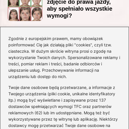
zdjęcie do prawa jazdy,
aby spełniało wszystkie
wymogi?
Zgodnie z europejskim prawem, mamy obowiązek
Czy Jarosław Kaczyński
poinformować Cię jak działają pliki "cookies", czyli tzw.
posiada prawo jazdy? Oto
ciasteczka. W dużym skrócie witryna prosi o zgodę na
prawda, którą warto znać!
wykorzystanie Twoich danych. Spersonalizowane reklamy i
treści, pomiar reklam i treści, badanie odbiorców i
ulepszanie usług. Przechowywanie informacji na
Kategorie
urządzeniu lub dostęp do nich.
Twoje dane osobowe będą przetwarzane, a informacje z
Akumulatory
(71)
Twojego urządzenia (pliki cookie, unikalne identyfikatory
itp.) mogą być wyświetlane i zapisywane przez 137
Benzyna i Diesel
(68)
dostawców spełniających wymogi TFC oraz partnerów
Motocykle
(47)
reklamowych (62) lub im udostępniane. Mogą też być
Opony
(77)
wykorzystywane przez tę witrynę lub aplikację. Niektórzy
Prawo jazdy
(75)
dostawcy mogę przetwarzać Twoje dane osobowe na