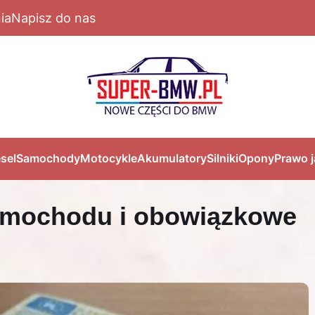
ia
Napisz do nas
sel
Samochody
Motocykle
Akumulatory
Silniki
Opony
Prawo 
amochodu i obowiązkowe