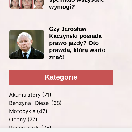
wymogi?
Czy Jarosław
Kaczyński posiada
prawo jazdy? Oto
prawda, którą warto
znać!
Kategorie
Akumulatory
(71)
Benzyna i Diesel
(68)
Motocykle
(47)
Opony
(77)
Prawo jazdy
(75)