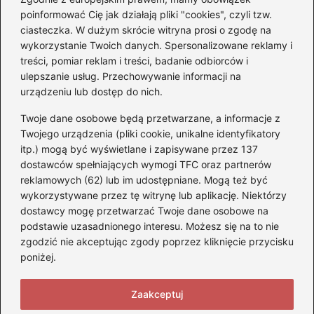
Czy Jarosław Kaczyński
poinformować Cię jak działają pliki "cookies", czyli tzw.
posiada prawo jazdy? Oto
ciasteczka. W dużym skrócie witryna prosi o zgodę na
prawda, którą warto znać!
wykorzystanie Twoich danych. Spersonalizowane reklamy i
treści, pomiar reklam i treści, badanie odbiorców i
ulepszanie usług. Przechowywanie informacji na
Kategorie
urządzeniu lub dostęp do nich.
Twoje dane osobowe będą przetwarzane, a informacje z
Akumulatory
(71)
Twojego urządzenia (pliki cookie, unikalne identyfikatory
itp.) mogą być wyświetlane i zapisywane przez 137
Benzyna i Diesel
(68)
dostawców spełniających wymogi TFC oraz partnerów
Motocykle
(47)
reklamowych (62) lub im udostępniane. Mogą też być
Opony
(77)
wykorzystywane przez tę witrynę lub aplikację. Niektórzy
Prawo jazdy
(75)
dostawcy mogę przetwarzać Twoje dane osobowe na
podstawie uzasadnionego interesu. Możesz się na to nie
Samochody
(275)
zgodzić nie akceptując zgody poprzez kliknięcie przycisku
Silniki
(83)
poniżej.
Skuter
(5)
Zaakceptuj