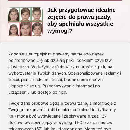
Jak przygotować idealne
zdjęcie do prawa jazdy,
aby spełniało wszystkie
wymogi?
Zgodnie z europejskim prawem, mamy obowiązek
Czy Jarosław Kaczyński
poinformować Cię jak działają pliki "cookies", czyli tzw.
posiada prawo jazdy? Oto
ciasteczka. W dużym skrócie witryna prosi o zgodę na
prawda, którą warto znać!
wykorzystanie Twoich danych. Spersonalizowane reklamy i
treści, pomiar reklam i treści, badanie odbiorców i
ulepszanie usług. Przechowywanie informacji na
Kategorie
urządzeniu lub dostęp do nich.
Twoje dane osobowe będą przetwarzane, a informacje z
Akumulatory
(71)
Twojego urządzenia (pliki cookie, unikalne identyfikatory
itp.) mogą być wyświetlane i zapisywane przez 137
Benzyna i Diesel
(68)
dostawców spełniających wymogi TFC oraz partnerów
Motocykle
(47)
reklamowych (62) lub im udostępniane. Mogą też być