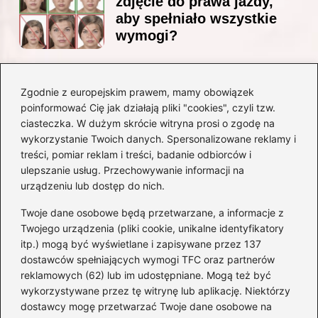
zdjęcie do prawa jazdy,
aby spełniało wszystkie
wymogi?
Zgodnie z europejskim prawem, mamy obowiązek
Czy Jarosław Kaczyński
poinformować Cię jak działają pliki "cookies", czyli tzw.
posiada prawo jazdy? Oto
ciasteczka. W dużym skrócie witryna prosi o zgodę na
prawda, którą warto znać!
wykorzystanie Twoich danych. Spersonalizowane reklamy i
treści, pomiar reklam i treści, badanie odbiorców i
ulepszanie usług. Przechowywanie informacji na
Kategorie
urządzeniu lub dostęp do nich.
Twoje dane osobowe będą przetwarzane, a informacje z
Akumulatory
(71)
Twojego urządzenia (pliki cookie, unikalne identyfikatory
itp.) mogą być wyświetlane i zapisywane przez 137
Benzyna i Diesel
(68)
dostawców spełniających wymogi TFC oraz partnerów
Motocykle
(47)
reklamowych (62) lub im udostępniane. Mogą też być
Opony
(77)
wykorzystywane przez tę witrynę lub aplikację. Niektórzy
Prawo jazdy
(75)
dostawcy mogę przetwarzać Twoje dane osobowe na