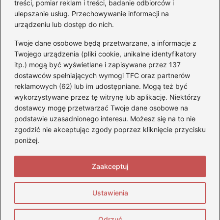
treści, pomiar reklam i treści, badanie odbiorców i
ulepszanie usług. Przechowywanie informacji na
Kategorie
urządzeniu lub dostęp do nich.
Twoje dane osobowe będą przetwarzane, a informacje z
Akumulatory
(71)
Twojego urządzenia (pliki cookie, unikalne identyfikatory
itp.) mogą być wyświetlane i zapisywane przez 137
Benzyna i Diesel
(68)
dostawców spełniających wymogi TFC oraz partnerów
Motocykle
(47)
reklamowych (62) lub im udostępniane. Mogą też być
Opony
(77)
wykorzystywane przez tę witrynę lub aplikację. Niektórzy
Prawo jazdy
(75)
dostawcy mogę przetwarzać Twoje dane osobowe na
podstawie uzasadnionego interesu. Możesz się na to nie
Samochody
(275)
zgodzić nie akceptując zgody poprzez kliknięcie przycisku
Silniki
(83)
poniżej.
Skuter
(5)
Zaakceptuj
Strona główna
Prywatność
Zasady użytkowania
Ustawienia
Napisz do nas
Copyright © super-bmw.pl
Odrzuć