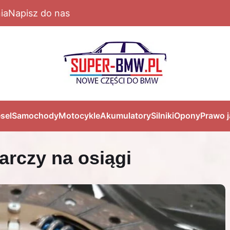
ia
Napisz do nas
sel
Samochody
Motocykle
Akumulatory
Silniki
Opony
Prawo 
arczy na osiągi