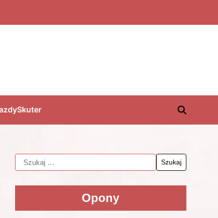
jazdy
Skuter
Opony