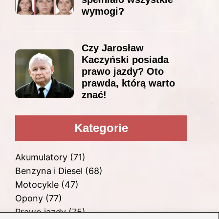
wymogi?
Czy Jarosław
Kaczyński posiada
prawo jazdy? Oto
prawda, którą warto
znać!
Kategorie
Akumulatory
(71)
Benzyna i Diesel
(68)
Motocykle
(47)
Opony
(77)
Prawo jazdy
(75)