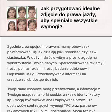
Jak przygotować idealne
zdjęcie do prawa jazdy,
aby spełniało wszystkie
wymogi?
Zgodnie z europejskim prawem, mamy obowiązek
Czy Jarosław Kaczyński
poinformować Cię jak działają pliki "cookies", czyli tzw.
posiada prawo jazdy? Oto
ciasteczka. W dużym skrócie witryna prosi o zgodę na
prawda, którą warto znać!
wykorzystanie Twoich danych. Spersonalizowane reklamy i
treści, pomiar reklam i treści, badanie odbiorców i
ulepszanie usług. Przechowywanie informacji na
Kategorie
urządzeniu lub dostęp do nich.
Twoje dane osobowe będą przetwarzane, a informacje z
Akumulatory
(71)
Twojego urządzenia (pliki cookie, unikalne identyfikatory
itp.) mogą być wyświetlane i zapisywane przez 137
Benzyna i Diesel
(68)
dostawców spełniających wymogi TFC oraz partnerów
Motocykle
(47)
reklamowych (62) lub im udostępniane. Mogą też być