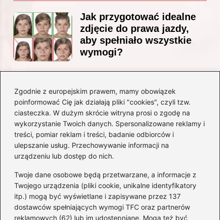
Jak przygotować idealne
zdjęcie do prawa jazdy,
aby spełniało wszystkie
wymogi?
Zgodnie z europejskim prawem, mamy obowiązek
Czy Jarosław Kaczyński
poinformować Cię jak działają pliki "cookies", czyli tzw.
posiada prawo jazdy? Oto
ciasteczka. W dużym skrócie witryna prosi o zgodę na
prawda, którą warto znać!
wykorzystanie Twoich danych. Spersonalizowane reklamy i
treści, pomiar reklam i treści, badanie odbiorców i
ulepszanie usług. Przechowywanie informacji na
Kategorie
urządzeniu lub dostęp do nich.
Twoje dane osobowe będą przetwarzane, a informacje z
Akumulatory
(71)
Twojego urządzenia (pliki cookie, unikalne identyfikatory
itp.) mogą być wyświetlane i zapisywane przez 137
Benzyna i Diesel
(68)
dostawców spełniających wymogi TFC oraz partnerów
Motocykle
(47)
reklamowych (62) lub im udostępniane. Mogą też być