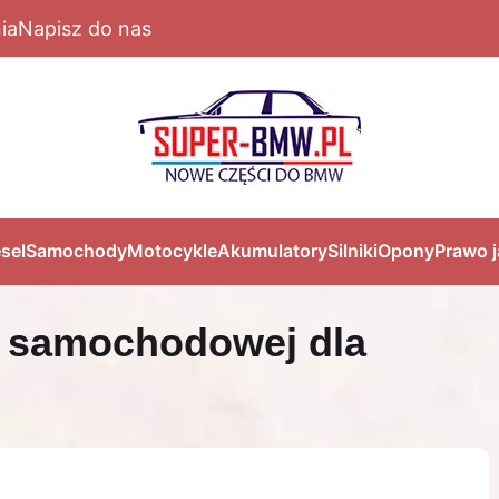
ia
Napisz do nas
sel
Samochody
Motocykle
Akumulatory
Silniki
Opony
Prawo 
 samochodowej dla