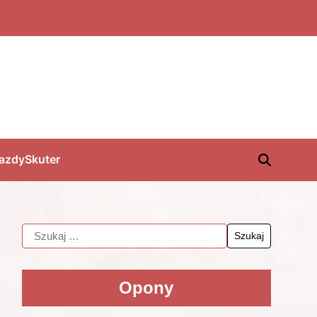
jazdy
Skuter
Opony