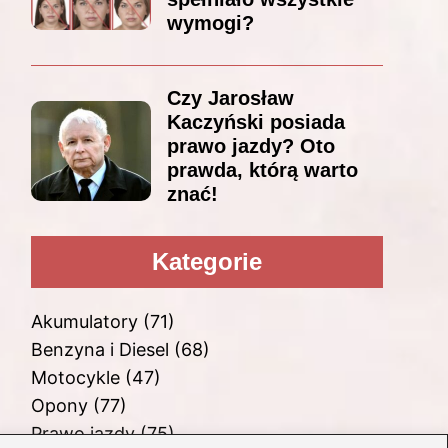
wymogi?
Czy Jarosław
Kaczyński posiada
prawo jazdy? Oto
prawda, którą warto
znać!
Kategorie
Akumulatory
(71)
Benzyna i Diesel
(68)
Motocykle
(47)
Opony
(77)
Prawo jazdy
(75)