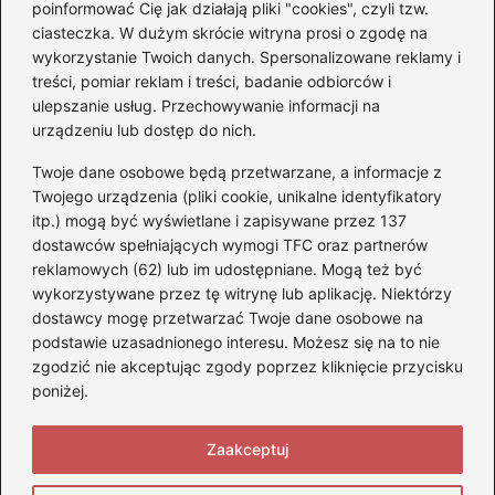
poinformować Cię jak działają pliki "cookies", czyli tzw.
posiada prawo jazdy? Oto
ciasteczka. W dużym skrócie witryna prosi o zgodę na
prawda, którą warto znać!
wykorzystanie Twoich danych. Spersonalizowane reklamy i
treści, pomiar reklam i treści, badanie odbiorców i
ulepszanie usług. Przechowywanie informacji na
Kategorie
urządzeniu lub dostęp do nich.
Twoje dane osobowe będą przetwarzane, a informacje z
Akumulatory
(71)
Twojego urządzenia (pliki cookie, unikalne identyfikatory
itp.) mogą być wyświetlane i zapisywane przez 137
Benzyna i Diesel
(68)
dostawców spełniających wymogi TFC oraz partnerów
Motocykle
(47)
reklamowych (62) lub im udostępniane. Mogą też być
Opony
(77)
wykorzystywane przez tę witrynę lub aplikację. Niektórzy
Prawo jazdy
(75)
dostawcy mogę przetwarzać Twoje dane osobowe na
podstawie uzasadnionego interesu. Możesz się na to nie
Samochody
(275)
zgodzić nie akceptując zgody poprzez kliknięcie przycisku
Silniki
(83)
poniżej.
Skuter
(5)
Zaakceptuj