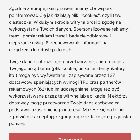
Zgodnie z europejskim prawem, mamy obowiązek
Czy Jarosław Kaczyński
poinformować Cię jak działają pliki "cookies", czyli tzw.
posiada prawo jazdy? Oto
ciasteczka. W dużym skrócie witryna prosi o zgodę na
prawda, którą warto znać!
wykorzystanie Twoich danych. Spersonalizowane reklamy i
treści, pomiar reklam i treści, badanie odbiorców i
ulepszanie usług. Przechowywanie informacji na
Kategorie
urządzeniu lub dostęp do nich.
Twoje dane osobowe będą przetwarzane, a informacje z
Akumulatory
(71)
Twojego urządzenia (pliki cookie, unikalne identyfikatory
itp.) mogą być wyświetlane i zapisywane przez 137
Benzyna i Diesel
(68)
dostawców spełniających wymogi TFC oraz partnerów
Motocykle
(47)
reklamowych (62) lub im udostępniane. Mogą też być
Opony
(77)
wykorzystywane przez tę witrynę lub aplikację. Niektórzy
Prawo jazdy
(75)
dostawcy mogę przetwarzać Twoje dane osobowe na
podstawie uzasadnionego interesu. Możesz się na to nie
Samochody
(275)
zgodzić nie akceptując zgody poprzez kliknięcie przycisku
Silniki
(83)
poniżej.
Skuter
(5)
Zaakceptuj