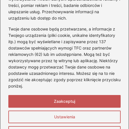
treści, pomiar reklam i treści, badanie odbiorców i
ulepszanie usług. Przechowywanie informacji na
Kategorie
urządzeniu lub dostęp do nich.
Twoje dane osobowe będą przetwarzane, a informacje z
Akumulatory
(71)
Twojego urządzenia (pliki cookie, unikalne identyfikatory
itp.) mogą być wyświetlane i zapisywane przez 137
Benzyna i Diesel
(68)
dostawców spełniających wymogi TFC oraz partnerów
Motocykle
(47)
reklamowych (62) lub im udostępniane. Mogą też być
Opony
(77)
wykorzystywane przez tę witrynę lub aplikację. Niektórzy
Prawo jazdy
(75)
dostawcy mogę przetwarzać Twoje dane osobowe na
podstawie uzasadnionego interesu. Możesz się na to nie
Samochody
(275)
zgodzić nie akceptując zgody poprzez kliknięcie przycisku
Silniki
(83)
poniżej.
Skuter
(5)
Zaakceptuj
Strona główna
Prywatność
Zasady użytkowania
Ustawienia
Napisz do nas