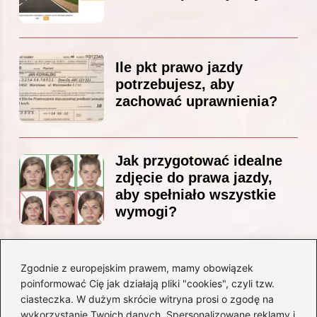
Ile pkt prawo jazdy
potrzebujesz, aby
zachować uprawnienia?
Jak przygotować idealne
zdjęcie do prawa jazdy,
aby spełniało wszystkie
wymogi?
Zgodnie z europejskim prawem, mamy obowiązek
Czy Jarosław Kaczyński
poinformować Cię jak działają pliki "cookies", czyli tzw.
posiada prawo jazdy? Oto
ciasteczka. W dużym skrócie witryna prosi o zgodę na
prawda, którą warto znać!
wykorzystanie Twoich danych. Spersonalizowane reklamy i