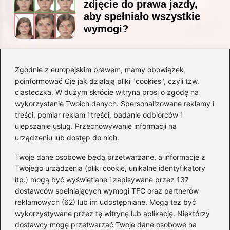
zdjęcie do prawa jazdy,
aby spełniało wszystkie
wymogi?
Zgodnie z europejskim prawem, mamy obowiązek
Czy Jarosław Kaczyński
poinformować Cię jak działają pliki "cookies", czyli tzw.
posiada prawo jazdy? Oto
ciasteczka. W dużym skrócie witryna prosi o zgodę na
prawda, którą warto znać!
wykorzystanie Twoich danych. Spersonalizowane reklamy i
treści, pomiar reklam i treści, badanie odbiorców i
ulepszanie usług. Przechowywanie informacji na
Kategorie
urządzeniu lub dostęp do nich.
Twoje dane osobowe będą przetwarzane, a informacje z
Akumulatory
(71)
Twojego urządzenia (pliki cookie, unikalne identyfikatory
itp.) mogą być wyświetlane i zapisywane przez 137
Benzyna i Diesel
(68)
dostawców spełniających wymogi TFC oraz partnerów
Motocykle
(47)
reklamowych (62) lub im udostępniane. Mogą też być
Opony
(77)
wykorzystywane przez tę witrynę lub aplikację. Niektórzy
Prawo jazdy
(75)
dostawcy mogę przetwarzać Twoje dane osobowe na