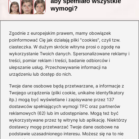
aby spełniało wszystkie
wymogi?
Zgodnie z europejskim prawem, mamy obowiązek
Czy Jarosław Kaczyński
poinformować Cię jak działają pliki "cookies", czyli tzw.
posiada prawo jazdy? Oto
ciasteczka. W dużym skrócie witryna prosi o zgodę na
prawda, którą warto znać!
wykorzystanie Twoich danych. Spersonalizowane reklamy i
treści, pomiar reklam i treści, badanie odbiorców i
ulepszanie usług. Przechowywanie informacji na
Kategorie
urządzeniu lub dostęp do nich.
Twoje dane osobowe będą przetwarzane, a informacje z
Akumulatory
(71)
Twojego urządzenia (pliki cookie, unikalne identyfikatory
itp.) mogą być wyświetlane i zapisywane przez 137
Benzyna i Diesel
(68)
dostawców spełniających wymogi TFC oraz partnerów
Motocykle
(47)
reklamowych (62) lub im udostępniane. Mogą też być
Opony
(77)
wykorzystywane przez tę witrynę lub aplikację. Niektórzy
Prawo jazdy
(75)
dostawcy mogę przetwarzać Twoje dane osobowe na
podstawie uzasadnionego interesu. Możesz się na to nie
Samochody
(275)