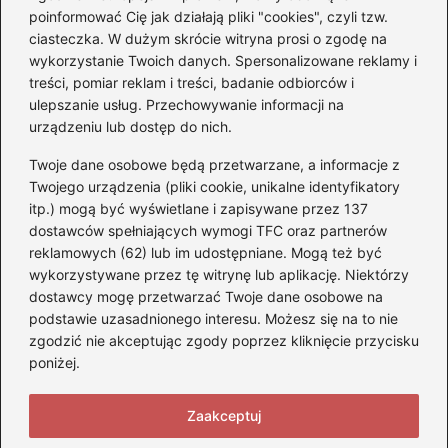
poinformować Cię jak działają pliki "cookies", czyli tzw.
posiada prawo jazdy? Oto
ciasteczka. W dużym skrócie witryna prosi o zgodę na
prawda, którą warto znać!
wykorzystanie Twoich danych. Spersonalizowane reklamy i
treści, pomiar reklam i treści, badanie odbiorców i
ulepszanie usług. Przechowywanie informacji na
Kategorie
urządzeniu lub dostęp do nich.
Twoje dane osobowe będą przetwarzane, a informacje z
Akumulatory
(71)
Twojego urządzenia (pliki cookie, unikalne identyfikatory
itp.) mogą być wyświetlane i zapisywane przez 137
Benzyna i Diesel
(68)
dostawców spełniających wymogi TFC oraz partnerów
Motocykle
(47)
reklamowych (62) lub im udostępniane. Mogą też być
Opony
(77)
wykorzystywane przez tę witrynę lub aplikację. Niektórzy
Prawo jazdy
(75)
dostawcy mogę przetwarzać Twoje dane osobowe na
podstawie uzasadnionego interesu. Możesz się na to nie
Samochody
(275)
zgodzić nie akceptując zgody poprzez kliknięcie przycisku
Silniki
(83)
poniżej.
Skuter
(5)
Zaakceptuj