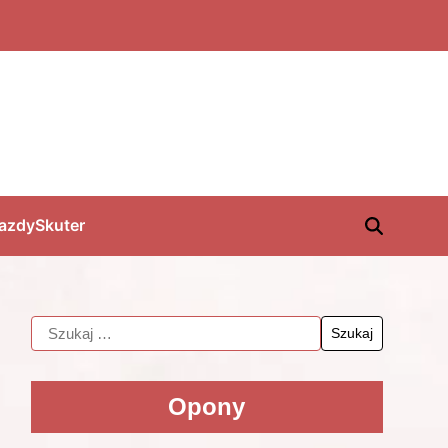
jazdy
Skuter
Opony