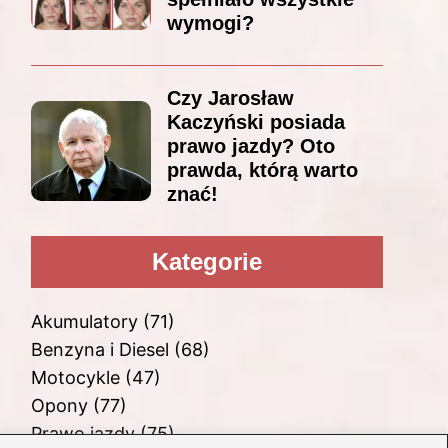
wymogi?
Czy Jarosław
Kaczyński posiada
prawo jazdy? Oto
prawda, którą warto
znać!
Kategorie
Akumulatory
(71)
Benzyna i Diesel
(68)
Motocykle
(47)
Opony
(77)
Prawo jazdy
(75)