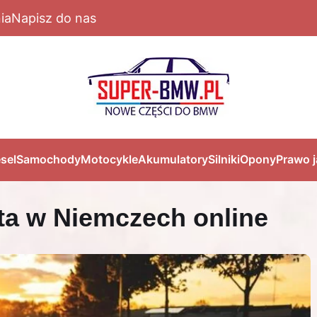
ia
Napisz do nas
sel
Samochody
Motocykle
Akumulatory
Silniki
Opony
Prawo 
ta w Niemczech online