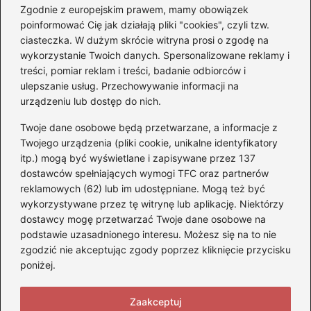
Zgodnie z europejskim prawem, mamy obowiązek
Czy Jarosław Kaczyński
poinformować Cię jak działają pliki "cookies", czyli tzw.
posiada prawo jazdy? Oto
ciasteczka. W dużym skrócie witryna prosi o zgodę na
prawda, którą warto znać!
wykorzystanie Twoich danych. Spersonalizowane reklamy i
treści, pomiar reklam i treści, badanie odbiorców i
ulepszanie usług. Przechowywanie informacji na
Kategorie
urządzeniu lub dostęp do nich.
Twoje dane osobowe będą przetwarzane, a informacje z
Akumulatory
(71)
Twojego urządzenia (pliki cookie, unikalne identyfikatory
itp.) mogą być wyświetlane i zapisywane przez 137
Benzyna i Diesel
(68)
dostawców spełniających wymogi TFC oraz partnerów
Motocykle
(47)
reklamowych (62) lub im udostępniane. Mogą też być
Opony
(77)
wykorzystywane przez tę witrynę lub aplikację. Niektórzy
Prawo jazdy
(75)
dostawcy mogę przetwarzać Twoje dane osobowe na
podstawie uzasadnionego interesu. Możesz się na to nie
Samochody
(275)
zgodzić nie akceptując zgody poprzez kliknięcie przycisku
Silniki
(83)
poniżej.
Skuter
(5)
Zaakceptuj