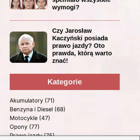
wymogi?
Czy Jarosław
Kaczyński posiada
prawo jazdy? Oto
prawda, którą warto
znać!
Kategorie
Akumulatory
(71)
Benzyna i Diesel
(68)
Motocykle
(47)
Opony
(77)
Prawo jazdy
(75)