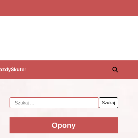
jazdy
Skuter
Opony