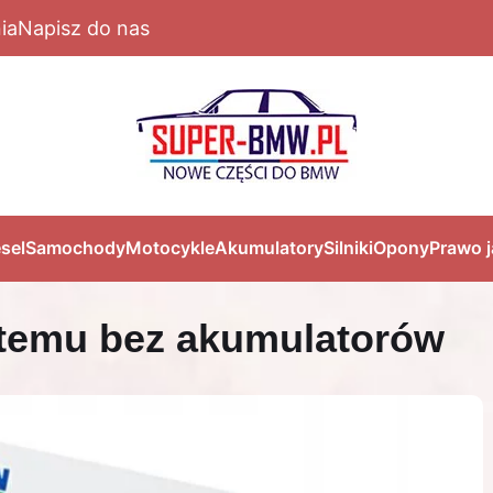
ia
Napisz do nas
sel
Samochody
Motocykle
Akumulatory
Silniki
Opony
Prawo 
stemu bez akumulatorów