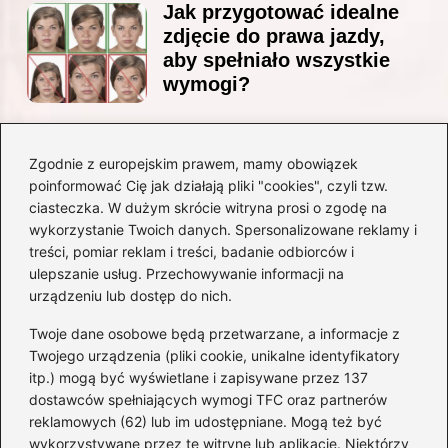
Jak przygotować idealne
zdjęcie do prawa jazdy,
aby spełniało wszystkie
wymogi?
Zgodnie z europejskim prawem, mamy obowiązek
Czy Jarosław Kaczyński
poinformować Cię jak działają pliki "cookies", czyli tzw.
posiada prawo jazdy? Oto
ciasteczka. W dużym skrócie witryna prosi o zgodę na
prawda, którą warto znać!
wykorzystanie Twoich danych. Spersonalizowane reklamy i
treści, pomiar reklam i treści, badanie odbiorców i
ulepszanie usług. Przechowywanie informacji na
Kategorie
urządzeniu lub dostęp do nich.
Twoje dane osobowe będą przetwarzane, a informacje z
Akumulatory
(71)
Twojego urządzenia (pliki cookie, unikalne identyfikatory
itp.) mogą być wyświetlane i zapisywane przez 137
Benzyna i Diesel
(68)
dostawców spełniających wymogi TFC oraz partnerów
Motocykle
(47)
reklamowych (62) lub im udostępniane. Mogą też być
Opony
(77)
wykorzystywane przez tę witrynę lub aplikację. Niektórzy