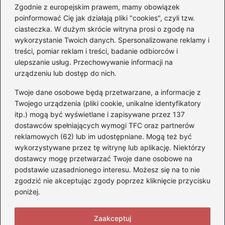
Zgodnie z europejskim prawem, mamy obowiązek
Czy Jarosław Kaczyński
poinformować Cię jak działają pliki "cookies", czyli tzw.
posiada prawo jazdy? Oto
ciasteczka. W dużym skrócie witryna prosi o zgodę na
prawda, którą warto znać!
wykorzystanie Twoich danych. Spersonalizowane reklamy i
treści, pomiar reklam i treści, badanie odbiorców i
ulepszanie usług. Przechowywanie informacji na
Kategorie
urządzeniu lub dostęp do nich.
Twoje dane osobowe będą przetwarzane, a informacje z
Akumulatory
(71)
Twojego urządzenia (pliki cookie, unikalne identyfikatory
itp.) mogą być wyświetlane i zapisywane przez 137
Benzyna i Diesel
(68)
dostawców spełniających wymogi TFC oraz partnerów
Motocykle
(47)
reklamowych (62) lub im udostępniane. Mogą też być
Opony
(77)
wykorzystywane przez tę witrynę lub aplikację. Niektórzy
Prawo jazdy
(75)
dostawcy mogę przetwarzać Twoje dane osobowe na
podstawie uzasadnionego interesu. Możesz się na to nie
Samochody
(275)
zgodzić nie akceptując zgody poprzez kliknięcie przycisku
Silniki
(83)
poniżej.
Skuter
(5)
Zaakceptuj