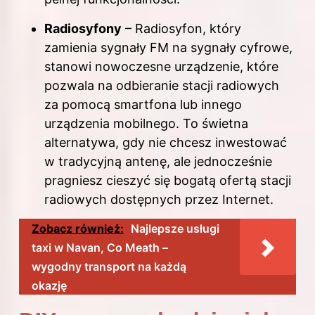
Radiosyfony
– Radiosyfon, który
zamienia sygnały FM na sygnały cyfrowe,
stanowi nowoczesne urządzenie, które
pozwala na odbieranie stacji radiowych
za pomocą smartfona lub innego
urządzenia mobilnego. To świetna
alternatywa, gdy nie chcesz inwestować
w tradycyjną antenę, ale jednocześnie
pragniesz cieszyć się bogatą ofertą stacji
radiowych dostępnych przez Internet.
Zobacz również:
Najlepsze usługi
taxi w Navan, Co Meath –
wygodny transport na każdą
okazję