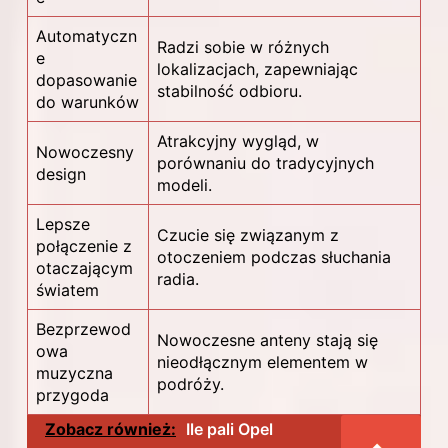
Automatyczn
Radzi sobie w różnych
e
lokalizacjach, zapewniając
dopasowanie
stabilność odbioru.
do warunków
Atrakcyjny wygląd, w
Nowoczesny
porównaniu do tradycyjnych
design
modeli.
Lepsze
Czucie się związanym z
połączenie z
otoczeniem podczas słuchania
otaczającym
radia.
światem
Bezprzewod
Nowoczesne anteny stają się
owa
nieodłącznym elementem w
muzyczna
podróży.
przygoda
Zobacz również:
Ile pali Opel