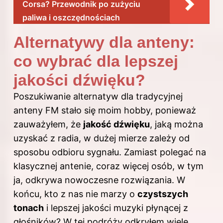
Corsa? Przewodnik po zużyciu
paliwa i oszczędnościach
Alternatywy dla anteny:
co wybrać dla lepszej
jakości dźwięku?
Poszukiwanie alternatyw dla tradycyjnej
anteny FM stało się moim hobby, ponieważ
zauważyłem, że
jakość dźwięku
, jaką można
uzyskać z radia, w dużej mierze zależy od
sposobu odbioru sygnału. Zamiast polegać na
klasycznej antenie, coraz więcej osób, w tym
ja, odkrywa nowoczesne rozwiązania. W
końcu, kto z nas nie marzy o
czystszych
tonach
i lepszej jakości muzyki płynącej z
głośników? W tej podróży odkryłem wiele