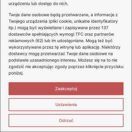
urządzeniu lub dostęp do nich.
Antoni Wejcherowski
Twoje dane osobowe będą przetwarzane, a informacje z
Pasja do czterech kółek towarzyszy mi odkąd pamiętam.
Na super-bmw.pl łączę wieloletnie doświadczenie
Twojego urządzenia (pliki cookie, unikalne identyfikatory
motoryzacyjne z nieustanną ciekawością świata aut,
itp.) mogą być wyświetlane i zapisywane przez 137
motocykli i całej branży auto-moto. Piszę o wszystkim, co
dostawców spełniających wymogi TFC oraz partnerów
napędza współczesną motoryzację: od testów i recenzji
reklamowych (62) lub im udostępniane. Mogą też być
akcesoriów, przez porady dotyczące wyboru samochodu
wykorzystywane przez tę witrynę lub aplikację. Niektórzy
czy zdawania prawa jazdy, aż po nowinki technologiczne,
dostawcy mogę przetwarzać Twoje dane osobowe na
silniki, sportowe emocje i wyścigowe rywalizacje. Kocham
prędkość, precyzję i inżynieryjne detale – dlatego na blogu
podstawie uzasadnionego interesu. Możesz się na to nie
znajdziesz zarówno praktyczne wskazówki dla kierowców,
zgodzić nie akceptując zgody poprzez kliknięcie przycisku
jak i ciekawostki techniczne, analizy trendów czy
poniżej.
subiektywne opinie o najnowszych modelach BMW i nie
tylko. Motoryzacja to dla mnie nie tylko hobby, ale styl
życia, którym dzielę się z czytelnikami, budując
Zaakceptuj
społeczność ludzi, którzy kochają zapach benzyny i dźwięk
solidnego silnika.
Ustawienia
←
Kiedy wymienić oponę? Kluczowe informacje o jej
Odrzuć
wieku