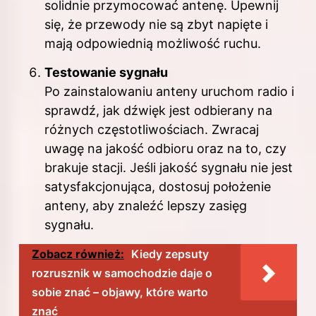
solidnie przymocować antenę. Upewnij
się, że przewody nie są zbyt napięte i
mają odpowiednią możliwość ruchu.
Testowanie sygnału
Po zainstalowaniu anteny uruchom radio i
sprawdź, jak dźwięk jest odbierany na
różnych częstotliwościach. Zwracaj
uwagę na jakość odbioru oraz na to, czy
brakuje stacji. Jeśli jakość sygnału nie jest
satysfakcjonująca, dostosuj położenie
anteny, aby znaleźć lepszy zasięg
sygnału.
Zobacz również:
Kiedy zepsuty
rozrusznik w samochodzie daje o
sobie znać – objawy, które warto
znać