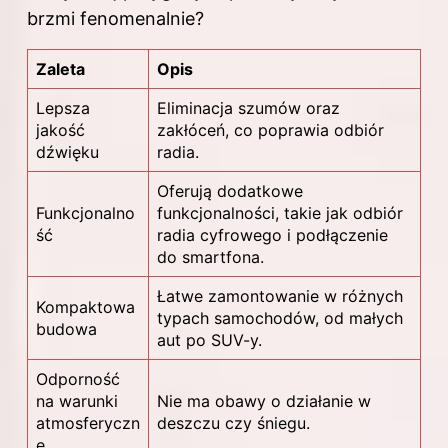
brzmi fenomenalnie?
Zaleta
Opis
Lepsza
Eliminacja szumów oraz
jakość
zakłóceń, co poprawia odbiór
dźwięku
radia.
Oferują dodatkowe
Funkcjonalno
funkcjonalności, takie jak odbiór
ść
radia cyfrowego i podłączenie
do smartfona.
Łatwe zamontowanie w różnych
Kompaktowa
typach samochodów, od małych
budowa
aut po SUV-y.
Odporność
na warunki
Nie ma obawy o działanie w
atmosferyczn
deszczu czy śniegu.
e