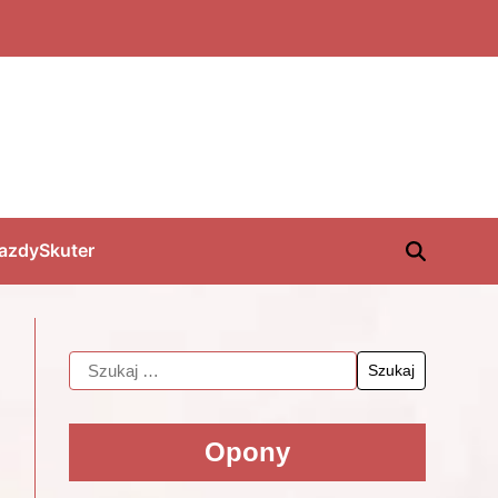
jazdy
Skuter
Opony