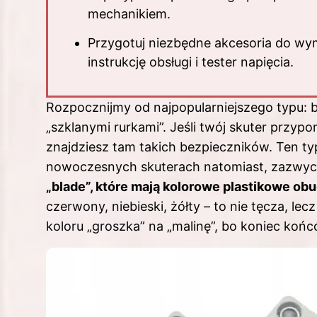
mechanikiem.
Przygotuj niezbędne akcesoria do wym
instrukcję obsługi i tester napięcia.
Rozpocznijmy od najpopularniejszego typu:
„szklanymi rurkami”. Jeśli twój skuter przypo
znajdziesz tam takich bezpieczników. Ten typ
nowoczesnych skuterach natomiast, zazwyc
„blade”, które mają kolorowe plastikowe o
czerwony, niebieski, żółty – to nie tęcza, le
koloru „groszka” na „malinę”, bo koniec końc