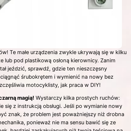
ków! Te małe urządzenia zwykle ukrywają się w kilku
e lub pod plastikową osłoną kierownicy. Zanim
ał jeździć, sprawdź, gdzie ten nieszczęsny
wyciągnąć śrubokrętem i wymienić na nowy bez
zczęśliwia motocyklisty, jak praca w DIY!
 czarną magią!
Wystarczy kilka prostych ruchów:
 się z instrukcją obsługi. Jeśli po wymianie nowy
być znak, że problem jest poważniejszy niż drobna
 mechanika, ponieważ nie ma sensu bawić się ze
nek, bardziej zaskakujących niż twoja teściowa na