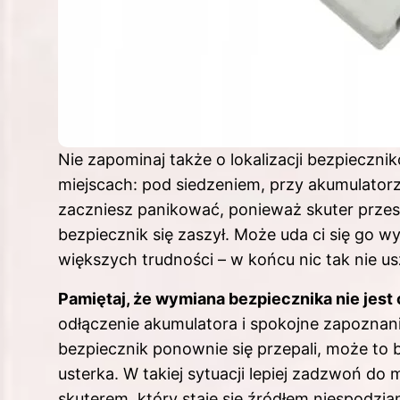
Nie zapominaj także o lokalizacji bezpieczni
miejscach: pod siedzeniem, przy akumulatorz
zaczniesz panikować, ponieważ skuter przest
bezpiecznik się zaszył. Może uda ci się go 
większych trudności – w końcu nic tak nie us
Pamiętaj, że wymiana bezpiecznika nie jest
odłączenie akumulatora i spokojne zapoznanie
bezpiecznik ponownie się przepali, może to 
usterka. W takiej sytuacji lepiej zadzwoń do
skuterem, który staje się źródłem niespodzia