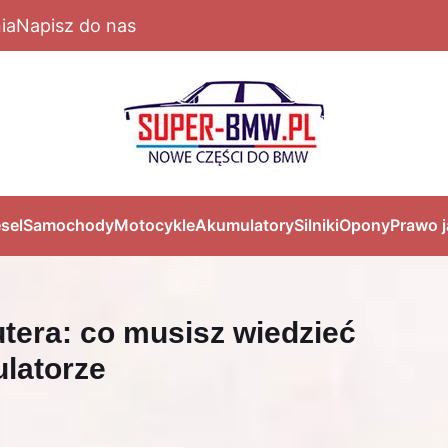
ia
Napisz do nas
sel
Samochody
Motocykle
Akumulatory
Silniki
Opony
Prawo 
tera: co musisz wiedzieć
latorze