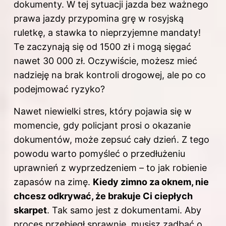
dokumenty. W tej sytuacji jazda bez ważnego
prawa jazdy przypomina grę w rosyjską
ruletkę, a stawka to nieprzyjemne mandaty!
Te zaczynają się od 1500 zł i mogą sięgać
nawet 30 000 zł. Oczywiście, możesz mieć
nadzieję na brak kontroli drogowej, ale po co
podejmować ryzyko?
Nawet niewielki stres, który pojawia się w
momencie, gdy policjant prosi o okazanie
dokumentów, może zepsuć cały dzień. Z tego
powodu warto pomyśleć o przedłużeniu
uprawnień z wyprzedzeniem – to jak robienie
zapasów na zimę.
Kiedy zimno za oknem, nie
chcesz odkrywać, że brakuje Ci ciepłych
skarpet
. Tak samo jest z dokumentami. Aby
proces przebiegł sprawnie, musisz zadbać o