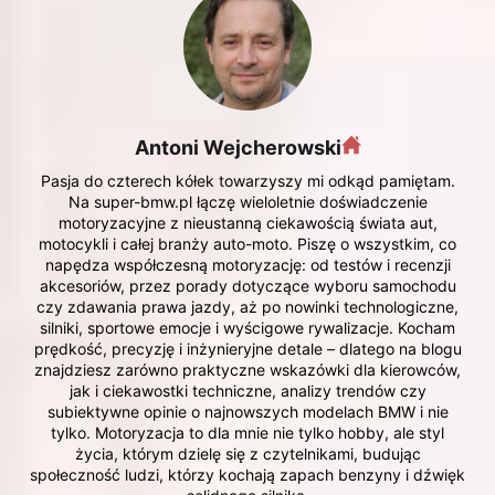
Antoni Wejcherowski
Pasja do czterech kółek towarzyszy mi odkąd pamiętam.
Na super-bmw.pl łączę wieloletnie doświadczenie
motoryzacyjne z nieustanną ciekawością świata aut,
motocykli i całej branży auto-moto. Piszę o wszystkim, co
napędza współczesną motoryzację: od testów i recenzji
akcesoriów, przez porady dotyczące wyboru samochodu
czy zdawania prawa jazdy, aż po nowinki technologiczne,
silniki, sportowe emocje i wyścigowe rywalizacje. Kocham
prędkość, precyzję i inżynieryjne detale – dlatego na blogu
znajdziesz zarówno praktyczne wskazówki dla kierowców,
jak i ciekawostki techniczne, analizy trendów czy
subiektywne opinie o najnowszych modelach BMW i nie
tylko. Motoryzacja to dla mnie nie tylko hobby, ale styl
życia, którym dzielę się z czytelnikami, budując
społeczność ludzi, którzy kochają zapach benzyny i dźwięk