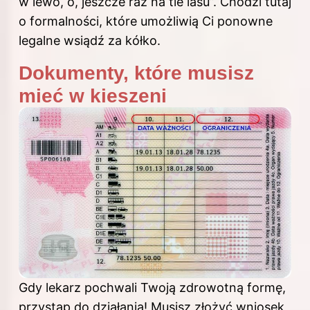
w lewo, o, jeszcze raz na tle lasu”. Chodzi tutaj
o formalności, które umożliwią Ci ponowne
legalne wsiądź za kółko.
Dokumenty, które musisz
mieć w kieszeni
Gdy lekarz pochwali Twoją zdrowotną formę,
przystąp do działania! Musisz złożyć wniosek