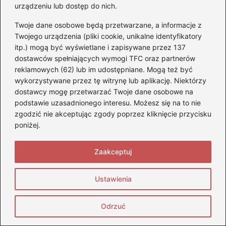
225 45 r17? Przewodnik
urządzeniu lub dostęp do nich.
dla kierowców
Twoje dane osobowe będą przetwarzane, a informacje z
Twojego urządzenia (pliki cookie, unikalne identyfikatory
itp.) mogą być wyświetlane i zapisywane przez 137
dostawców spełniających wymogi TFC oraz partnerów
Opony Zeetex – czy warto
reklamowych (62) lub im udostępniane. Mogą też być
w nie inwestować?
wykorzystywane przez tę witrynę lub aplikację. Niektórzy
dostawcy mogę przetwarzać Twoje dane osobowe na
podstawie uzasadnionego interesu. Możesz się na to nie
zgodzić nie akceptując zgody poprzez kliknięcie przycisku
poniżej.
Jakie opony na śnieg
wybrać, aby zapewnić
Zaakceptuj
sobie bezpieczeństwo na
drodze?
Ustawienia
Odrzuć
Jak wybrać najlepsze
opony do roweru od