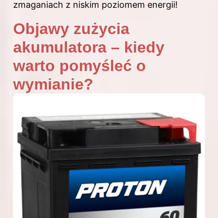
zmaganiach z niskim poziomem energii!
Objawy zużycia
akumulatora – kiedy
warto pomyśleć o
wymianie?