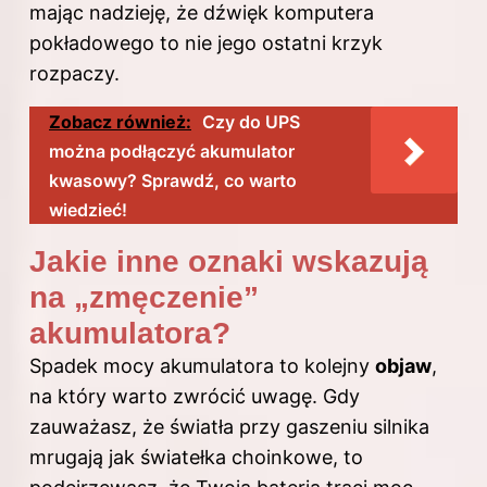
mając nadzieję, że dźwięk komputera
pokładowego to nie jego ostatni krzyk
rozpaczy.
Zobacz również:
Czy do UPS
można podłączyć akumulator
kwasowy? Sprawdź, co warto
wiedzieć!
Jakie inne oznaki wskazują
na „zmęczenie”
akumulatora?
Spadek mocy akumulatora to kolejny
objaw
,
na który warto zwrócić uwagę. Gdy
zauważasz, że światła przy gaszeniu silnika
mrugają jak światełka choinkowe, to