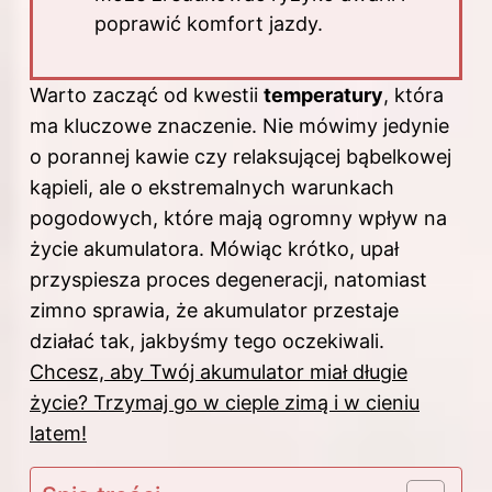
poprawić komfort jazdy.
Warto zacząć od kwestii
temperatury
, która
ma kluczowe znaczenie. Nie mówimy jedynie
o porannej kawie czy relaksującej bąbelkowej
kąpieli, ale o ekstremalnych warunkach
pogodowych, które mają ogromny wpływ na
życie akumulatora. Mówiąc krótko, upał
przyspiesza proces degeneracji, natomiast
zimno sprawia, że akumulator przestaje
działać tak, jakbyśmy tego oczekiwali.
Chcesz, aby Twój akumulator miał długie
życie? Trzymaj go w cieple zimą i w cieniu
latem!