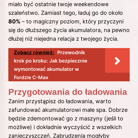
miało być ostatnie twoje weekendowe
szaleństwo. Zamiast tego, ładuj go do około
80%
– to magiczny poziom, który przyczyni
się do dłuższego życia akumulatora, na pewno
dłużej niż niejedna relacja z twojego życia.
Zobacz również:
Przewodnik
krok po kroku: Jak bezpiecznie
wymontować akumulator w
Fordzie C-Max
Przygotowania do ładowania
Zanim przystąpisz do ładowania, warto
zafundować akumulatorowi małe spa. Dobrze
będzie zdemontować go z maszyny (jeśli to
możliwe) i dokładnie wyczyścić z wszelkich
zanieczyszczeń. Zabrudzenia mogłyby