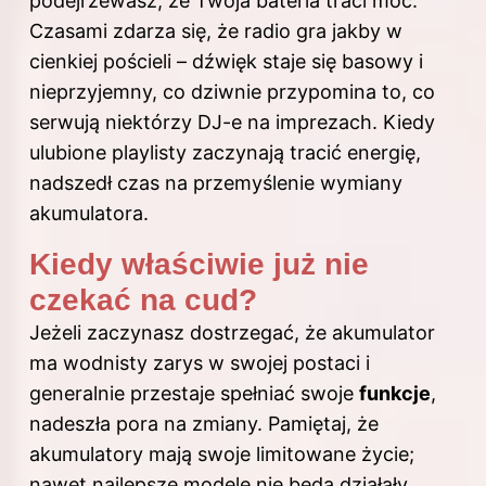
podejrzewasz, że Twoja bateria traci moc.
Czasami zdarza się, że radio gra jakby w
cienkiej pościeli – dźwięk staje się basowy i
nieprzyjemny, co dziwnie przypomina to, co
serwują niektórzy DJ-e na imprezach. Kiedy
ulubione playlisty zaczynają tracić energię,
nadszedł czas na przemyślenie wymiany
akumulatora.
Kiedy właściwie już nie
czekać na cud?
Jeżeli zaczynasz dostrzegać, że akumulator
ma wodnisty zarys w swojej postaci i
generalnie przestaje spełniać swoje
funkcje
,
nadeszła pora na zmiany. Pamiętaj, że
akumulatory mają swoje limitowane życie;
nawet najlepsze modele nie będą działały