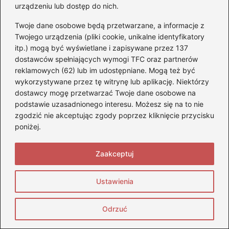
urządzeniu lub dostęp do nich.
Twoje dane osobowe będą przetwarzane, a informacje z
Zapamiętaj moje dane w tej przeglądarce
Twojego urządzenia (pliki cookie, unikalne identyfikatory
podczas pisania kolejnych komentarzy.
itp.) mogą być wyświetlane i zapisywane przez 137
dostawców spełniających wymogi TFC oraz partnerów
reklamowych (62) lub im udostępniane. Mogą też być
wykorzystywane przez tę witrynę lub aplikację. Niektórzy
dostawcy mogę przetwarzać Twoje dane osobowe na
podstawie uzasadnionego interesu. Możesz się na to nie
Poczytaj więcej
zgodzić nie akceptując zgody poprzez kliknięcie przycisku
poniżej.
Zaakceptuj
Ustawienia
Odrzuć
Jaki akumulator wybrać do Audi A3 8L
1.9 TDI 130KM? Praktyczny poradnik dla