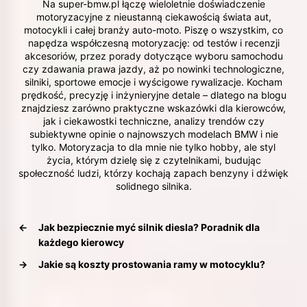
Na super-bmw.pl łączę wieloletnie doświadczenie
motoryzacyjne z nieustanną ciekawością świata aut,
motocykli i całej branży auto-moto. Piszę o wszystkim, co
napędza współczesną motoryzację: od testów i recenzji
akcesoriów, przez porady dotyczące wyboru samochodu
czy zdawania prawa jazdy, aż po nowinki technologiczne,
silniki, sportowe emocje i wyścigowe rywalizacje. Kocham
prędkość, precyzję i inżynieryjne detale – dlatego na blogu
znajdziesz zarówno praktyczne wskazówki dla kierowców,
jak i ciekawostki techniczne, analizy trendów czy
subiektywne opinie o najnowszych modelach BMW i nie
tylko. Motoryzacja to dla mnie nie tylko hobby, ale styl
życia, którym dzielę się z czytelnikami, budując
społeczność ludzi, którzy kochają zapach benzyny i dźwięk
solidnego silnika.
←
Jak bezpiecznie myć silnik diesla? Poradnik dla
każdego kierowcy
→
Jakie są koszty prostowania ramy w motocyklu?