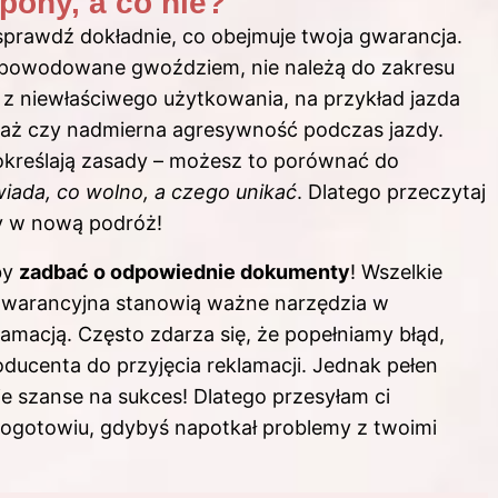
pony, a co nie?
 sprawdź dokładnie, co obejmuje twoja gwarancja.
a spowodowane gwoździem, nie należą do zakresu
ą z niewłaściwego użytkowania, na przykład jazda
aż czy nadmierna agresywność podczas jazdy.
określają zasady – możesz to porównać do
iada, co wolno, a czego unikać
. Dlatego przeczytaj
ny w nową podróż!
by
zadbać o odpowiednie dokumenty
! Wszelkie
gwarancyjna stanowią ważne narzędzia w
macją. Często zdarza się, że popełniamy błąd,
ducenta do przyjęcia reklamacji. Jednak pełen
 szanse na sukces! Dlatego przesyłam ci
pogotowiu, gdybyś napotkał problemy z twoimi