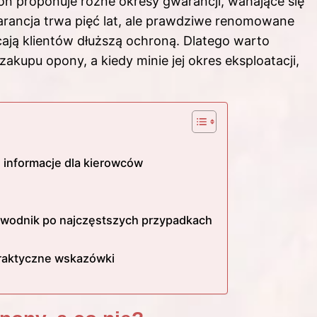
 proponuje różne okresy gwarancji, wahające się
warancja trwa pięć lat, ale prawdziwe renomowane
hęcają klientów dłuższą ochroną. Dlatego warto
akupu opony, a kiedy minie jej okres eksploatacji,
 informacje dla kierowców
ewodnik po najczęstszych przypadkach
 praktyczne wskazówki