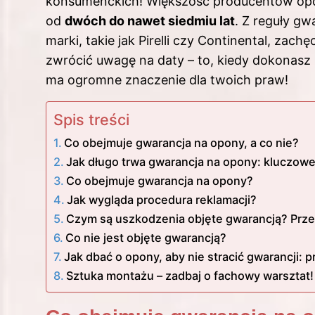
konsumenckich! Większość producentów opon
od
dwóch do nawet siedmiu lat
. Z reguły g
marki, takie jak Pirelli czy Continental, zac
zwrócić uwagę na daty – to, kiedy dokonasz z
ma ogromne znaczenie dla twoich praw!
Spis treści
Co obejmuje gwarancja na opony, a co nie?
Jak długo trwa gwarancja na opony: kluczowe
Co obejmuje gwarancja na opony?
Jak wygląda procedura reklamacji?
Czym są uszkodzenia objęte gwarancją? Prz
Co nie jest objęte gwarancją?
Jak dbać o opony, aby nie stracić gwarancji:
Sztuka montażu – zadbaj o fachowy warsztat!