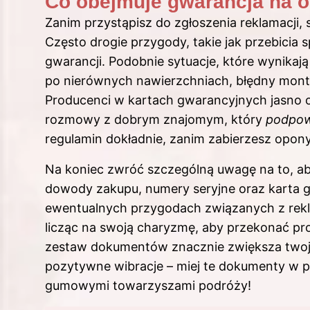
Co obejmuje gwarancja na o
Zanim przystąpisz do zgłoszenia reklamacji,
Często drogie przygody, takie jak przebici
gwarancji. Podobnie sytuacje, które wynikaj
po nierównych nawierzchniach, błędny mont
Producenci w kartach gwarancyjnych jasno 
rozmowy z dobrym znajomym, który
podpow
regulamin dokładnie, zanim zabierzesz opo
Na koniec zwróć szczególną uwagę na to, a
dowody zakupu, numery seryjne oraz karta 
ewentualnych przygodach związanych z rekla
licząc na swoją charyzmę, aby przekonać pro
zestaw dokumentów znacznie zwiększa twoje
pozytywne wibracje – miej te dokumenty w 
gumowymi towarzyszami podróży!