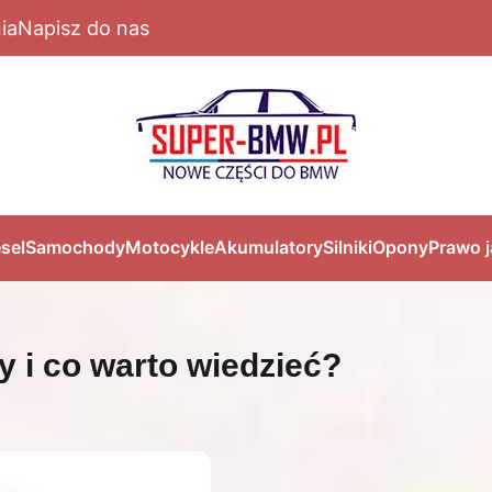
ia
Napisz do nas
sel
Samochody
Motocykle
Akumulatory
Silniki
Opony
Prawo 
y i co warto wiedzieć?