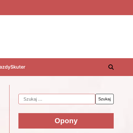
jazdy
Skuter
Opony