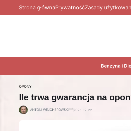
Strona główna
Prywatność
Zasady użytkowan
Benzyna i Die
OPONY
Ile trwa gwarancja na opon
ANTONI WEJCHEROWSKI
2025-12-22