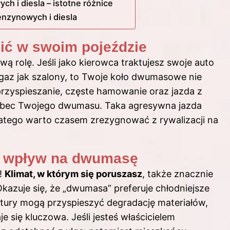
 i diesla – istotne różnice
enzynowych i diesla
dzić w swoim pojeździe
 rolę. Jeśli jako kierowca traktujesz swoje auto
 gaz jak szalony, to Twoje koło dwumasowe nie
 przyspieszanie, częste hamowanie oraz jazda z
wobec Twojego dwumasu. Taka agresywna jazda
latego warto czasem zrezygnować z rywalizacji na
ch wpływ na dwumasę
o!
Klimat, w którym się poruszasz
, także znacznie
zuje się, że „dwumasa” preferuje chłodniejsze
ratury mogą przyspieszyć degradację materiałów,
e się kluczowa. Jeśli jesteś właścicielem