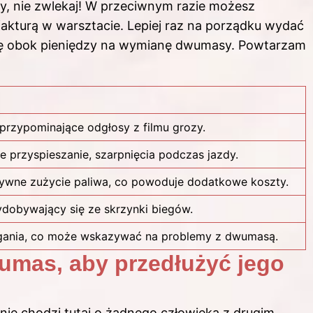
y, nie zwlekaj! W przeciwnym razie możesz
fakturą w warsztacie. Lepiej raz na porządku wydać
ferę obok pieniędzy na wymianę dwumasy. Powtarzam
przypominające odgłosy z filmu grozy.
e przyspieszanie, szarpnięcia podczas jazdy.
tywne
zużycie paliwa
, co powoduje dodatkowe koszty.
dobywający się ze skrzynki biegów.
gania, co może wskazywać na problemy z dwumasą.
umas, aby przedłużyć jego
nie chodzi tutaj o żadnego człowieka z drugim