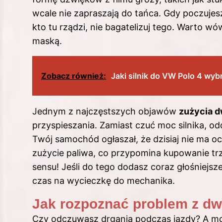
wcale nie zapraszają do tańca. Gdy poczuje
kto tu rządzi, nie bagatelizuj tego. Warto w
maską.
Zobacz również:
Jaki silnik do VW Polo 4 wyb
Jednym z najczęstszych objawów
zużycia 
przyspieszania. Zamiast czuć moc silnika, odc
Twój samochód ogłaszał, że dzisiaj nie ma o
zużycie paliwa, co przypomina kupowanie trz
sensu! Jeśli do tego dodasz coraz głośniejsz
czas na wycieczkę do mechanika.
Jak rozpoznać problem z d
Czy odczuwasz drgania podczas jazdy? A m