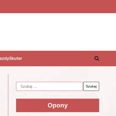
jazdy
Skuter
Opony