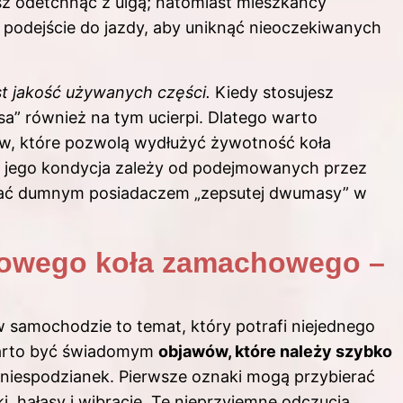
 odetchnąć z ulgą; natomiast mieszkańcy
podejście do jazdy, aby uniknąć nieoczekiwanych
t jakość używanych części.
Kiedy stosujesz
a” również na tym ucierpi. Dlatego warto
ów, które pozwolą wydłużyć żywotność koła
a jego kondycja zależy od podejmowanych przez
ostać dumnym posiadaczem „zepsutej dwumasy” w
owego koła zamachowego –
amochodzie to temat, który potrafi niejednego
warto być świadomym
objawów, które należy szybko
 niespodzianek. Pierwsze oznaki mogą przybierać
i, hałasy i wibracje. Te nieprzyjemne odczucia