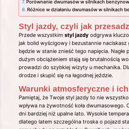
Porównanie dwumasów w silnikach benzynowych
Różnice w działaniu dwumasów w silnikach b
Styl jazdy, czyli jak przesa
Przede wszystkim
styl jazdy
odgrywa kluczową
jak bolid wyścigowy i bezustannie naciskasz
będzie w stanie znieść tego napięcia. Nagłe
dużym obciążeniem stają się brutalnością 
prowadzi do szybkiej wizyty u mechanika. D
drodze i skupić się na łagodnej jeździe.
Warunki atmosferyczne i i
Pamiętaj, że Twoje styl jazdy to nie wszystk
wpływa na żywotność koła dwumasowego. Oka
dni bardziej niż upalne lato. Wysokie tempe
dlatego latem szczególna troska o pojazd staj