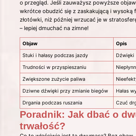
o przegląd. Jeśli zauważysz powyższe objaw
wkrótce obudzić się z zaskakującą i wysoką 
złotówki, niż później wrzucać je w stratos
– lepiej dmuchać na zimne!
Objaw
Opis
Stuki i hałasy podczas jazdy
Dźwięki 
Trudności w przyspieszaniu
Niepłynn
Zwiększone zużycie paliwa
Nieefek
Dziwne dźwięki przy zmianie biegów
Hałas wy
Drgania podczas ruszania
Czuć dr
Poradnik: Jak dbać o dw
trwałość?
Co to właściwie jest ta dwumasa? Bez obaw, 