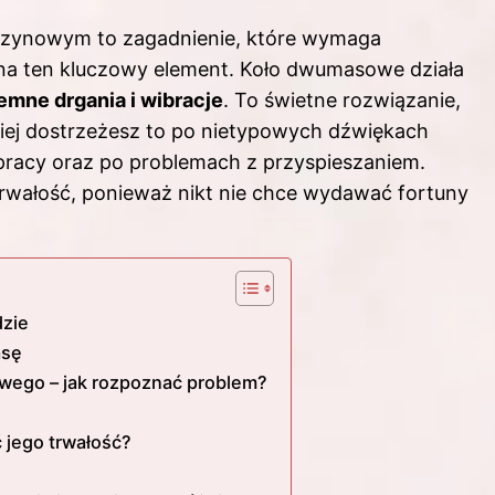
nzynowym to zagadnienie, które wymaga
na ten kluczowy element. Koło dwumasowe działa
emne drgania i wibracje
. To świetne rozwiązanie,
ęściej dostrzeżesz to po nietypowych dźwiękach
pracy oraz po problemach z przyspieszaniem.
trwałość, ponieważ nikt nie chce wydawać fortuny
dzie
asę
ego – jak rozpoznać problem?
 jego trwałość?