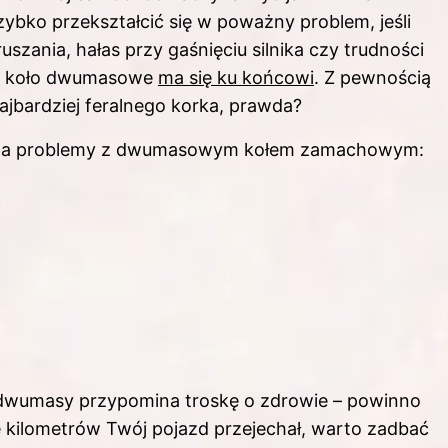
ybko przekształcić się w poważny problem, jeśli
szania, hałas przy gaśnięciu silnika czy trudności
je koło dwumasowe
ma się ku końcowi
. Z pewnością
najbardziej feralnego korka, prawda?
ć na problemy z dwumasowym kołem zamachowym:
u dwumasy przypomina troskę o zdrowie – powinno
e kilometrów Twój pojazd przejechał, warto zadbać