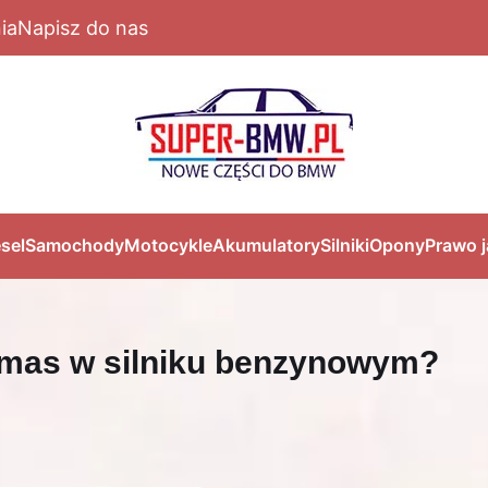
ia
Napisz do nas
sel
Samochody
Motocykle
Akumulatory
Silniki
Opony
Prawo 
umas w silniku benzynowym?