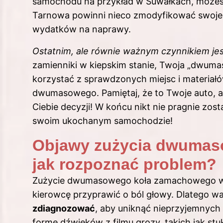
samochodu na przykład w Suwałkach, możesz
Tarnowa powinni nieco zmodyfikować swoje 
wydatków na naprawy.
Ostatnim, ale równie ważnym czynnikiem jes
zamienniki w kiepskim stanie, Twoja „dwumas
korzystać z sprawdzonych miejsc i materiał
dwumasowego. Pamiętaj, że to Twoje auto, 
Ciebie decyzji! W końcu nikt nie pragnie z
swoim ukochanym samochodzie!
Objawy zużycia dwumas
jak rozpoznać problem?
Zużycie dwumasowego koła zamachowego w s
kierowcę przyprawić o ból głowy. Dlatego 
zdiagnozować
, aby uniknąć nieprzyjemnych
formę dźwięków z filmu grozy, takich jak stuk