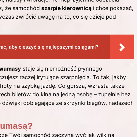
sz, że samochód
szarpie kierownicą
i chce pokazać,
ówczas zwrócić uwagę na to, co się dzieje pod
rać, aby cieszyć się najlepszymi osiągami?
dwumasy
staje się niemożność płynnego
zujesz raczej irytujące szarpnięcia. To tak, jakby
choty na szybką jazdę. Co gorsza, wzrasta także
ech biletów do kina na jedną osobę – zupełnie bez
e dźwięki dobiegające ze skrzynki biegów, nadszedł
wumasą?
oże Twój samochód zaczyna wyć jak wilk na