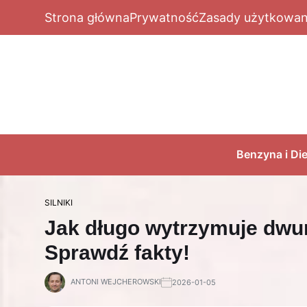
Strona główna
Prywatność
Zasady użytkowan
Benzyna i Die
SILNIKI
Jak długo wytrzymuje dw
Sprawdź fakty!
ANTONI WEJCHEROWSKI
2026-01-05