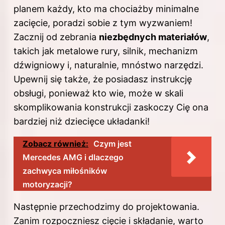
planem każdy, kto ma chociażby minimalne
zacięcie, poradzi sobie z tym wyzwaniem!
Zacznij od zebrania
niezbędnych materiałów
,
takich jak metalowe rury, silnik, mechanizm
dźwigniowy i, naturalnie, mnóstwo narzędzi.
Upewnij się także, że posiadasz instrukcję
obsługi, ponieważ kto wie, może w skali
skomplikowania konstrukcji zaskoczy Cię ona
bardziej niż dziecięce układanki!
Zobacz również:
Czym jest
Mercedes AMG i dlaczego
zachwyca miłośników
motoryzacji?
Następnie przechodzimy do projektowania.
Zanim rozpoczniesz cięcie i składanie, warto