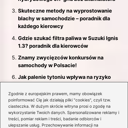
Skuteczne metody na wyprostowanie
blachy w samochodzie – poradnik dla
każdego kierowcy
Gdzie szukać filtra paliwa w Suzuki Ignis
1.3? poradnik dla kierowców
Znamy zwycięzców konkursów na
samochody w Polsacie!
Jak palenie tytoniu wpływa na ryzyko
raka płuc? Ile naprawdę trzeba palić?
Zgodnie z europejskim prawem, mamy obowiązek
Jakie są średnie ceny taxi na Krecie? Oto
poinformować Cię jak działają pliki "cookies", czyli tzw.
co musisz wiedzieć!
ciasteczka. W dużym skrócie witryna prosi o zgodę na
wykorzystanie Twoich danych. Spersonalizowane reklamy i
Skuteczne metody na odpowietrzenie
treści, pomiar reklam i treści, badanie odbiorców i
sprzęgła w Fordzie Mondeo MK3
ulepszanie usług. Przechowywanie informacji na