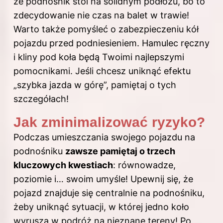
że podnośnik stoi na solidnym podłożu, bo to
zdecydowanie nie czas na balet w trawie!
Warto także pomyśleć o zabezpieczeniu kół
pojazdu przed podniesieniem. Hamulec ręczny
i kliny pod koła będą Twoimi najlepszymi
pomocnikami. Jeśli chcesz uniknąć efektu
„szybka jazda w górę”, pamiętaj o tych
szczegółach!
Jak zminimalizować ryzyko?
Podczas umieszczania swojego pojazdu na
podnośniku
zawsze pamiętaj o trzech
kluczowych kwestiach
: równowadze,
poziomie i… swoim umyśle! Upewnij się, że
pojazd znajduje się centralnie na podnośniku,
żeby uniknąć sytuacji, w której jedno koło
wyrusza w podróż na nieznane tereny! Po