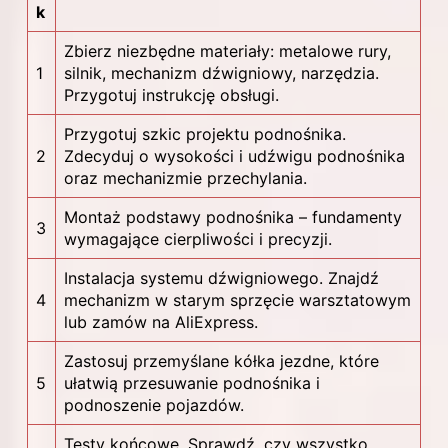
k
Zbierz niezbędne materiały: metalowe rury,
1
silnik, mechanizm dźwigniowy, narzędzia.
Przygotuj instrukcję obsługi.
Przygotuj szkic projektu podnośnika.
2
Zdecyduj o wysokości i udźwigu podnośnika
oraz mechanizmie przechylania.
Montaż podstawy podnośnika – fundamenty
3
wymagające cierpliwości i precyzji.
Instalacja systemu dźwigniowego. Znajdź
4
mechanizm w starym sprzęcie warsztatowym
lub zamów na AliExpress.
Zastosuj przemyślane kółka jezdne, które
5
ułatwią przesuwanie podnośnika i
podnoszenie pojazdów.
Testy końcowe. Sprawdź, czy wszystko