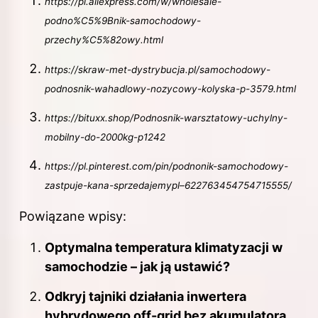
https://pl.aliexpress.com/w/wholesale-
podno%C5%9Bnik-samochodowy-
przechy%C5%82owy.html
https://skraw-met-dystrybucja.pl/samochodowy-
podnosnik-wahadlowy-nozycowy-kolyska-p-3579.html
https://bituxx.shop/Podnosnik-warsztatowy-uchylny-
mobilny-do-2000kg-p1242
https://pl.pinterest.com/pin/podnonik-samochodowy-
zastpuje-kana-sprzedajemypl–622763454754715555/
Powiązane wpisy:
Optymalna temperatura klimatyzacji w
samochodzie – jak ją ustawić?
Odkryj tajniki działania inwertera
hybrydowego off-grid bez akumulatora