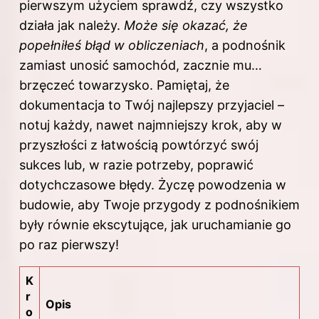
pierwszym użyciem sprawdź, czy wszystko
działa jak należy.
Może się okazać, że
popełniłeś błąd w obliczeniach
, a podnośnik
zamiast unosić samochód, zacznie mu…
brzęczeć towarzysko. Pamiętaj, że
dokumentacja to Twój najlepszy przyjaciel –
notuj każdy, nawet najmniejszy krok, aby w
przyszłości z łatwością powtórzyć swój
sukces lub, w razie potrzeby, poprawić
dotychczasowe błędy. Życzę powodzenia w
budowie, aby Twoje przygody z podnośnikiem
były równie ekscytujące, jak uruchamianie go
po raz pierwszy!
K
r
Opis
o