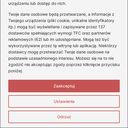
urządzeniu lub dostęp do nich.
Jak dobrać odpowiednią grubość tarczy
Twoje dane osobowe będą przetwarzane, a informacje z
sprzęgła do swojego pojazdu?
Twojego urządzenia (pliki cookie, unikalne identyfikatory
itp.) mogą być wyświetlane i zapisywane przez 137
Skuteczne sposoby na pozbycie się
dostawców spełniających wymogi TFC oraz partnerów
gumy do żucia z fotela w samochodzie
reklamowych (62) lub im udostępniane. Mogą też być
wykorzystywane przez tę witrynę lub aplikację. Niektórzy
dostawcy mogę przetwarzać Twoje dane osobowe na
podstawie uzasadnionego interesu. Możesz się na to nie
Bezpieczeństwo użytkowania podnośnika
zgodzić nie akceptując zgody poprzez kliknięcie przycisku
samochodowego
poniżej.
Kroki konstrukcji podnośnika do
Zaakceptuj
przechylania samochodów
Materiały i narzędzia do podnośnika
Ustawienia
Samodzielna budowa podnośnika
samochodowego
Odrzuć
Zastosowanie podnośnika w warsztacie