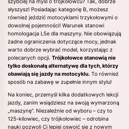
szybciej na myśl o trójkołowcu? Tak, dobrze
słyszysz! Posiadając kategorię B, możesz
również jeździć motocyklami trzykołowymi o
dowolnej pojemności! Warunek stanowi
homologacja L5e dla maszyny. Nie obowiązują
żadne ograniczenia dotyczące mocy, jednak
warto dobrze wybrać model, korzystając z
polecanych opcji.
Trójkołowce stanowią nie
tylko doskonałą alternatywę dla tych, którzy
obawiają się jazdy na motocyklu.
To również
sposób na zabawę w zupełnie innym stylu!
Na koniec, przemyśl kilka dodatkowych lekcji
jazdy, zanim wsiądziesz na swoją wymarzoną
„maszynę”. Niezależnie od wyboru – czy to
125-kilowiec, czy trójkołowiec – odrobina
nauki pozwoli Ci lepiej oswoić się z nowym