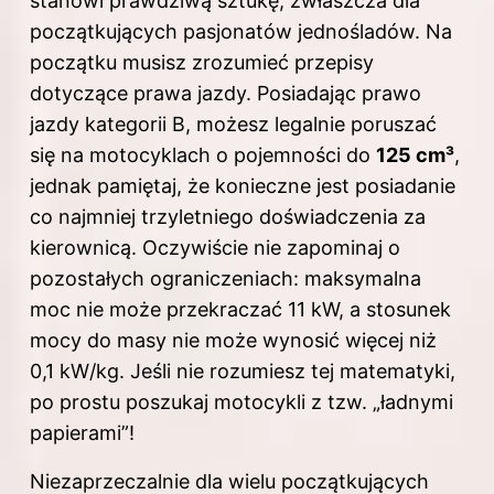
stanowi prawdziwą sztukę, zwłaszcza dla
początkujących pasjonatów jednośladów. Na
początku musisz zrozumieć przepisy
dotyczące prawa jazdy. Posiadając prawo
jazdy kategorii B, możesz legalnie poruszać
się na motocyklach o pojemności do
125 cm³
,
jednak pamiętaj, że konieczne jest posiadanie
co najmniej trzyletniego doświadczenia za
kierownicą. Oczywiście nie zapominaj o
pozostałych ograniczeniach: maksymalna
moc nie może przekraczać 11 kW, a stosunek
mocy do masy nie może wynosić więcej niż
0,1 kW/kg. Jeśli nie rozumiesz tej matematyki,
po prostu poszukaj motocykli z tzw. „ładnymi
papierami”!
Niezaprzeczalnie dla wielu początkujących