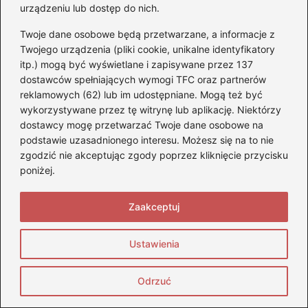
urządzeniu lub dostęp do nich.
Jaki smar do motocykla wybrać, by
Twoje dane osobowe będą przetwarzane, a informacje z
Twojego urządzenia (pliki cookie, unikalne identyfikatory
zapewnić mu długowieczność?
itp.) mogą być wyświetlane i zapisywane przez 137
2026-04-29
dostawców spełniających wymogi TFC oraz partnerów
reklamowych (62) lub im udostępniane. Mogą też być
wykorzystywane przez tę witrynę lub aplikację. Niektórzy
dostawcy mogę przetwarzać Twoje dane osobowe na
podstawie uzasadnionego interesu. Możesz się na to nie
zgodzić nie akceptując zgody poprzez kliknięcie przycisku
poniżej.
Zaakceptuj
Ustawienia
Odrzuć