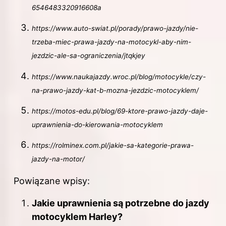
6546483320916608a
https://www.auto-swiat.pl/porady/prawo-jazdy/nie-
trzeba-miec-prawa-jazdy-na-motocykl-aby-nim-
jezdzic-ale-sa-ograniczenia/jtqkjey
https://www.naukajazdy.wroc.pl/blog/motocykle/czy-
na-prawo-jazdy-kat-b-mozna-jezdzic-motocyklem/
https://motos-edu.pl/blog/69-ktore-prawo-jazdy-daje-
uprawnienia-do-kierowania-motocyklem
https://rolminex.com.pl/jakie-sa-kategorie-prawa-
jazdy-na-motor/
Powiązane wpisy:
Jakie uprawnienia są potrzebne do jazdy
motocyklem Harley?