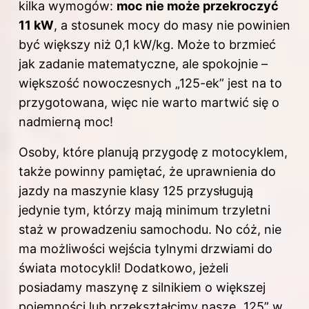
kilka wymogów:
moc nie może przekroczyć
11 kW
, a stosunek mocy do masy nie powinien
być większy niż 0,1 kW/kg. Może to brzmieć
jak zadanie matematyczne, ale spokojnie –
większość nowoczesnych „125-ek” jest na to
przygotowana, więc nie warto martwić się o
nadmierną moc!
Osoby, które planują przygodę z motocyklem,
także powinny pamiętać, że uprawnienia do
jazdy na maszynie klasy 125 przysługują
jedynie tym, którzy mają minimum trzyletni
staż w prowadzeniu samochodu. No cóż, nie
ma możliwości wejścia tylnymi drzwiami do
świata motocykli! Dodatkowo, jeżeli
posiadamy maszynę z silnikiem o większej
pojemności lub przekształcimy nasze „125” w