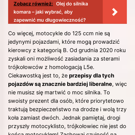
Zobacz również:
Olej do silnika
komara – jaki wybrać, aby
zapewnić mu długowieczność?
Co więcej, motocykle do 125 ccm nie są
jedynymi pojazdami, które mogą prowadzić
kierowcy z kategorią B. Od grudnia 2020 roku
zyskali oni możliwość zasiadania za sterami
trójkołowców z homologacją L5e.
Ciekawostką jest to, że
przepisy dla tych
pojazdów są znacznie bardziej liberalne
, więc
nie musisz się martwić o moc silnika. To
swoisty prezent dla osób, które priorytetowo
traktują bezpieczeństwo na drodze i wolą trzy
koła zamiast dwóch. Jednak pamiętaj, drogi
przyszły motocyklisto, trójkołowiec nie jest do
końca motocyklem! Zachowaj czujność na