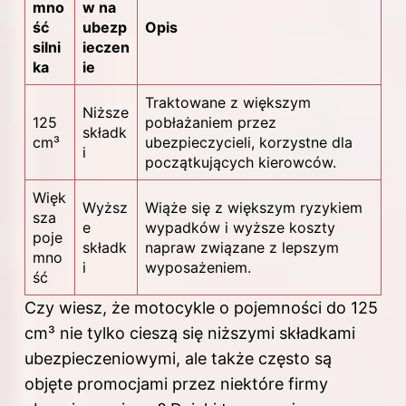
mno
w na
ść
ubezp
Opis
silni
ieczen
ka
ie
Traktowane z większym
Niższe
125
pobłażaniem przez
składk
cm³
ubezpieczycieli, korzystne dla
i
początkujących kierowców.
Więk
Wyższ
Wiąże się z większym ryzykiem
sza
e
wypadków i wyższe koszty
poje
składk
napraw związane z lepszym
mno
i
wyposażeniem.
ść
Czy wiesz, że motocykle o pojemności do 125
cm³ nie tylko cieszą się niższymi składkami
ubezpieczeniowymi, ale także często są
objęte promocjami przez niektóre firmy