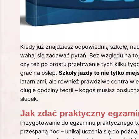
Kiedy już znajdziesz odpowiednią szkołę, nads
wahaj się zadawać pytań. Bez względu na to
czy też po prostu przetrwanie tych kilku tyg
grać na oślep.
Szkoły jazdy to nie tylko miej
latarniami, ale również prawdziwe centra wied
długie godziny teorii – kogoś musisz posłuch
słupek.
Jak zdać praktyczny egzamin
Przygotowanie do egzaminu praktycznego to
przespaną noc
– unikaj uczenia się do późn