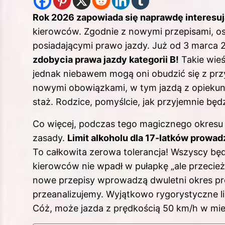
Rok 2026 zapowiada się naprawdę interesuj
kierowców. Zgodnie z nowymi przepisami, os
posiadającymi prawo jazdy. Już od 3 marca 
zdobycia prawa jazdy kategorii B!
Takie wieś
jednak niebawem mogą oni obudzić się z prz
nowymi obowiązkami, w tym jazdą z opiekunem
staż. Rodzice, pomyślcie, jak przyjemnie będz
Co więcej, podczas tego magicznego okresu
zasady.
Limit alkoholu dla 17-latków prowa
To całkowita zerowa tolerancja! Wszyscy bę
kierowców nie wpadł w pułapkę „ale przecie
nowe przepisy wprowadzą dwuletni okres pró
przeanalizujemy. Wyjątkowo rygorystyczne li
Cóż, może jazda z prędkością 50 km/h w mi