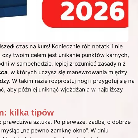
zedł czas na kurs! Koniecznie rób notatki i nie
, czy twoim celem jest unikanie punktów karnych,
odni w samochodzie, lepiej zrozumieć zasady niż
sca
, w których uczysz się manewrowania między
zy. W takim razie rozprostuj nogi i przygotuj się na
ać, aby później uniknąć wjeżdżania w najbliższy
: kilka tipów
 prawdziwa sztuka. Po pierwsze, zadbaj o dobrze
a, myśląc „na pewno zamknę okno”. W dniu