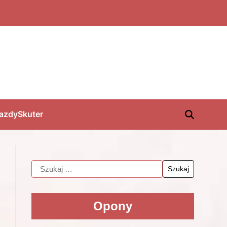
jazdy
Skuter
Opony