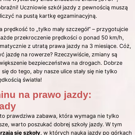
obraźni! Uczniowie szkół jazdy z pewnością muszą
liczyć na pustą kartkę egzaminacyjną.
 prędkość to „tylko mały szczegół” – przygotujcie
każde przekroczenie prędkości o ponad 50 km/h,
omatycznie z utratą prawa jazdy na 3 miesiące. Cóż,
ć jazdę na rowerze? Rzeczywiście, zmiany są
 zwiększenie bezpieczeństwa na drogach. Dobrze
ię do tego, aby nasze ulice stały się nie tylko
ędkością światła!
inu na prawo jazdy:
rady
to prawdziwa zabawa, która wymaga nie tylko
wsze, warto poszukać dobrej szkoły jazdy. W tym
rzają się szkoły
, w których nauka jazdy po górkach