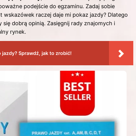
 poważne podejście do egzaminu. Zadaj sobie
ast wskazówek raczej daje mi pokaz jazdy? Dlatego
y się dobrą opinią. Zasięgnij rady znajomych i
alny rynek.
jazdy? Sprawdź, jak to zrobić!