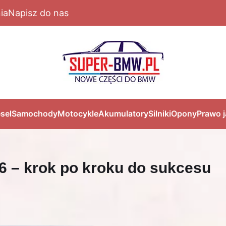
ia
Napisz do nas
sel
Samochody
Motocykle
Akumulatory
Silniki
Opony
Prawo 
6 – krok po kroku do sukcesu