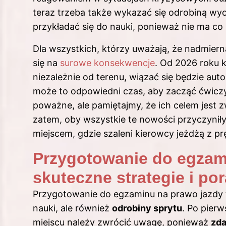
teraz trzeba także wykazać się odrobiną wy
przykładać się do nauki, ponieważ nie ma co 
Dla wszystkich, którzy uważają, że nadmierna
się na
surowe konsekwencje
. Od 2026 roku 
niezależnie od terenu, wiązać się będzie aut
może to odpowiedni czas, aby zacząć ćwiczy
poważne, ale pamiętajmy, że ich celem jest
zatem, oby wszystkie te nowości przyczyniły s
miejscem, gdzie szaleni kierowcy jeżdżą z pr
Przygotowanie do egzam
skuteczne strategie i po
Przygotowanie do egzaminu
na prawo jazdy
nauki, ale również
odrobiny sprytu
. Po pier
miejscu należy zwrócić uwagę, ponieważ
zda