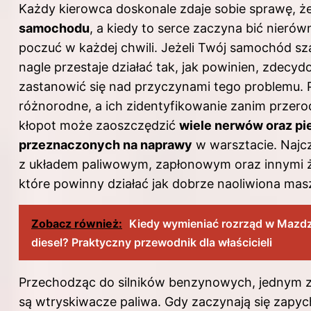
Każdy kierowca doskonale zdaje sobie sprawę, ż
samochodu
, a kiedy to serce zaczyna bić nieró
poczuć w każdej chwili. Jeżeli Twój samochód szar
nagle przestaje działać tak, jak powinien, zdecy
zastanowić się nad przyczynami tego problemu.
różnorodne, a ich zidentyfikowanie zanim przer
kłopot może zaoszczędzić
wiele nerwów oraz pi
przeznaczonych na naprawy
w warsztacie. Najcz
z układem paliwowym, zapłonowym oraz innymi 
które powinny działać jak dobrze naoliwiona mas
Zobacz również:
Kiedy wymieniać rozrząd w Mazdz
diesel? Praktyczny przewodnik dla właścicieli
Przechodząc do silników benzynowych, jednym
są wtryskiwacze paliwa. Gdy zaczynają się zapy