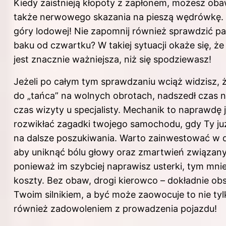
Kiedy zaistnieją kłopoty z zapłonem, możesz oba
także nerwowego skazania na pieszą wędrówkę. A
góry lodowej! Nie zapomnij również sprawdzić pa
baku od czwartku? W takiej sytuacji okaże się, ż
jest znacznie ważniejsza, niż się spodziewasz!
Jeżeli po całym tym sprawdzaniu wciąż widzisz, ż
do „tańca” na wolnych obrotach, nadszedł czas 
czas wizyty u specjalisty. Mechanik to naprawdę 
rozwikłać zagadki twojego samochodu, gdy Ty już 
na dalsze poszukiwania. Warto zainwestować w 
aby uniknąć bólu głowy oraz zmartwień związany
ponieważ im szybciej naprawisz usterki, tym mni
koszty. Bez obaw, drogi kierowco – dokładnie obse
Twoim silnikiem, a być może zaowocuje to nie tylk
również zadowoleniem z prowadzenia pojazdu!