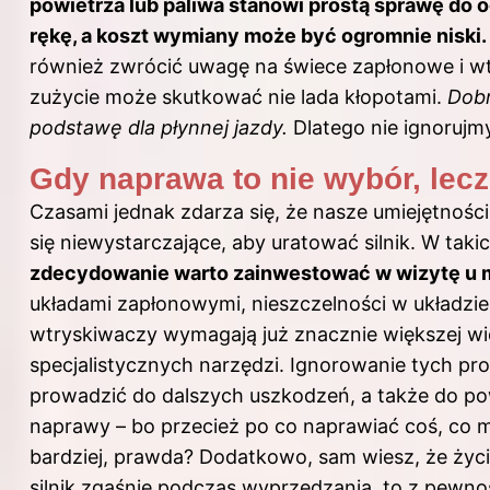
powietrza lub paliwa stanowi prostą sprawę do o
rękę, a koszt wymiany może być ogromnie niski.
również zwrócić uwagę na świece zapłonowe i wt
zużycie może skutkować nie lada kłopotami.
Dobr
podstawę dla płynnej jazdy.
Dlatego nie ignorujmy
Gdy naprawa to nie wybór, lec
Czasami jednak zdarza się, że nasze umiejętności
się niewystarczające, aby uratować silnik. W tak
zdecydowanie warto zainwestować w wizytę u 
układami zapłonowymi, nieszczelności w układzi
wtryskiwaczy wymagają już znacznie większej wi
specjalistycznych narzędzi. Ignorowanie tych 
prowadzić do dalszych uszkodzeń, a także do 
naprawy – bo przecież po co naprawiać coś, co 
bardziej, prawda? Dodatkowo, sam wiesz, że życ
silnik zgaśnie podczas wyprzedzania, to z pewnoś