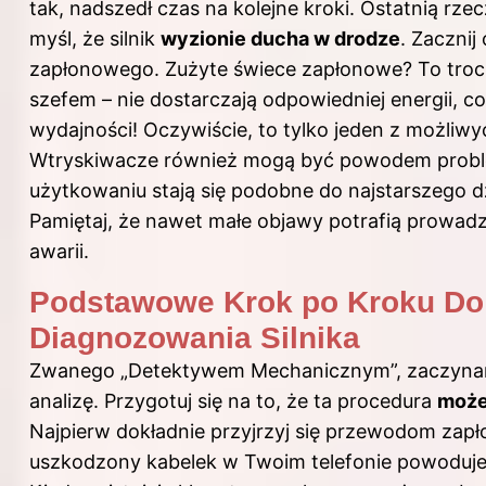
tak, nadszedł czas na kolejne kroki. Ostatnią rzec
myśl, że silnik
wyzionie ducha w drodze
. Zacznij
zapłonowego. Zużyte świece zapłonowe? To troch
szefem – nie dostarczają odpowiedniej energii, c
wydajności! Oczywiście, to tylko jeden z możliw
Wtryskiwacze również mogą być powodem prob
użytkowaniu stają się podobne do najstarszego d
Pamiętaj, że nawet małe objawy potrafią prowad
awarii.
Podstawowe Krok po Kroku Do
Diagnozowania Silnika
Zwanego „Detektywem Mechanicznym”, zaczyna
analizę. Przygotuj się na to, że ta procedura
może
Najpierw dokładnie przyjrzyj się przewodom za
uszkodzony kabelek w Twoim telefonie powoduje