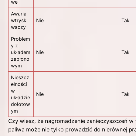
we
Awaria
wtryski
Nie
Tak
waczy
Problem
y z
układem
Nie
Tak
zapłono
wym
Nieszcz
elności
w
Nie
Tak
układzie
dolotow
ym
Czy wiesz, że nagromadzenie zanieczyszczeń w fi
paliwa może nie tylko prowadzić do nierównej prac