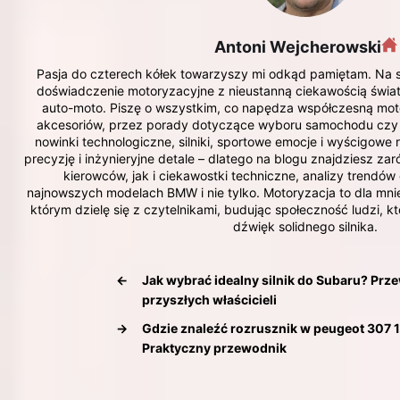
Antoni Wejcherowski
Pasja do czterech kółek towarzyszy mi odkąd pamiętam. Na s
doświadczenie motoryzacyjne z nieustanną ciekawością świata 
auto-moto. Piszę o wszystkim, co napędza współczesną motor
akcesoriów, przez porady dotyczące wyboru samochodu czy 
nowinki technologiczne, silniki, sportowe emocje i wyścigowe
precyzję i inżynieryjne detale – dlatego na blogu znajdziesz z
kierowców, jak i ciekawostki techniczne, analizy trendów
najnowszych modelach BMW i nie tylko. Motoryzacja to dla mnie 
którym dzielę się z czytelnikami, budując społeczność ludzi, 
dźwięk solidnego silnika.
←
Jak wybrać idealny silnik do Subaru? Prz
przyszłych właścicieli
→
Gdzie znaleźć rozrusznik w peugeot 307 
Praktyczny przewodnik