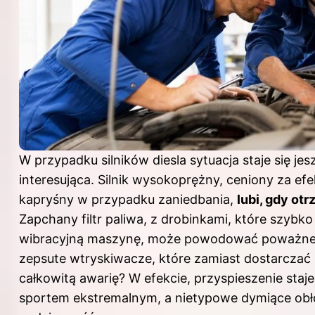
W przypadku silników diesla sytuacja staje się jes
interesująca. Silnik wysokoprężny, ceniony za ef
kapryśny w przypadku zaniedbania,
lubi, gdy otr
Zapchany filtr paliwa, z drobinkami, które szybko 
wibracyjną maszynę, może powodować poważne k
zepsute wtryskiwacze, które zamiast dostarczać 
całkowitą awarię? W efekcie, przyspieszenie staje
sportem ekstremalnym, a nietypowe dymiące obł