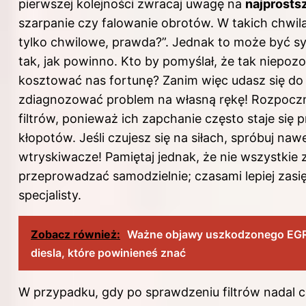
pierwszej kolejności zwracaj uwagę na
najprosts
szarpanie czy falowanie obrotów. W takich chwilac
tylko chwilowe, prawda?”. Jednak to może być syg
tak, jak powinno. Kto by pomyślał, że tak niepoz
kosztować nas fortunę? Zanim więc udasz się do
zdiagnozować problem na własną rękę! Rozpoczn
filtrów, ponieważ ich zapchanie często staje się 
kłopotów. Jeśli czujesz się na siłach, spróbuj na
wtryskiwacze! Pamiętaj jednak, że nie wszystkie 
przeprowadzać samodzielnie; czasami lepiej zasi
specjalisty.
Zobacz również:
Ważne objawy uszkodzonego EGR 
diesla, które powinieneś znać
W przypadku, gdy po sprawdzeniu filtrów nadal cz