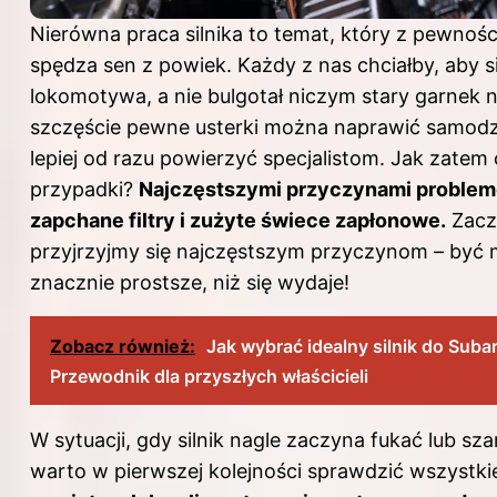
Nierówna praca silnika to temat, który z pewnoś
spędza sen z powiek. Każdy z nas chciałby, aby s
lokomotywa, a nie bulgotał niczym stary garnek 
szczęście pewne usterki można naprawić samodzi
lepiej od razu powierzyć specjalistom. Jak zatem
przypadki?
Najczęstszymi przyczynami problemó
zapchane filtry i zużyte świece zapłonowe.
Zacz
przyjrzyjmy się najczęstszym przyczynom – być 
znacznie prostsze, niż się wydaje!
Zobacz również:
Jak wybrać idealny silnik do Suba
Przewodnik dla przyszłych właścicieli
W sytuacji, gdy silnik nagle zaczyna fukać lub sza
warto w pierwszej kolejności sprawdzić wszystkie 