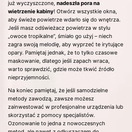
już wyczyszczone,
nadeszła pora na
wietrzenie kabiny
! Otwórz wszystkie okna,
aby świeże powietrze wdarło się do wnętrza.
Jeśli masz odświeżacz powietrza w stylu
„owoce tropikalne”, śmiało go użyj – niech
zagra swoją melodię, aby wyprzeć te irytujące
opary. Pamiętaj jednak, że to tylko czasowe
maskowanie, dlatego jeśli zapach wraca,
warto sprawdzić, gdzie może tkwić źródło
nieprzyjemności.
Na koniec pamiętaj, że jeśli samodzielne
metody zawodzą, zawsze możesz
zainwestować w profesjonalne urządzenia lub
skorzystać z pomocy specjalistów.
Ozonowanie to jedna z nowoczesnych
metod, ale nawet z odkurzaczem do