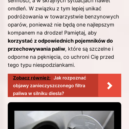
senności, a w skrajnych sytuacjach nawet
omdleń. W związku z tym lepiej unikać
podróżowania w towarzystwie benzynowych
oparów, ponieważ nie będą one najlepszym
kompanem na drodze! Pamiętaj, aby
korzystać z odpowiednich pojemników do
przechowywania paliw
, które są szczelne i
odporne na pęknięcia, co uchroni Cię przed
tego typu niespodziankami.
Zobacz również:
Jak rozpoznać
objawy zanieczyszczonego filtra
paliwa w silniku diesla?