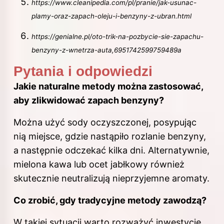
https://www.cleanipedia.com/pl/pranie/jak-usunac-
plamy-oraz-zapach-oleju-i-benzyny-z-ubran.html
https://genialne.pl/oto-trik-na-pozbycie-sie-zapachu-
benzyny-z-wnetrza-auta,6951742599759489a
Pytania i odpowiedzi
Jakie naturalne metody można zastosować,
aby zlikwidować zapach benzyny?
Można użyć sody oczyszczonej, posypując
nią miejsce, gdzie nastąpiło rozlanie benzyny,
a następnie odczekać kilka dni. Alternatywnie,
mielona kawa lub ocet jabłkowy również
skutecznie
neutralizują nieprzyjemne aromaty.
Co zrobić, gdy tradycyjne metody zawodzą?
W takiej sytuacji warto rozważyć inwestycję