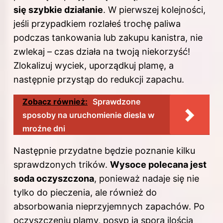
się szybkie działanie
. W pierwszej kolejności,
jeśli przypadkiem rozlałeś trochę paliwa
podczas tankowania lub zakupu kanistra, nie
zwlekaj – czas działa na twoją niekorzyść!
Zlokalizuj wyciek, uporządkuj plamę, a
następnie przystąp do redukcji zapachu.
Zobacz również:
Sprawdzone
sposoby na uruchomienie diesla w
mroźne dni
Następnie przydatne będzie poznanie kilku
sprawdzonych trików.
Wysoce polecana jest
soda oczyszczona
, ponieważ nadaje się nie
tylko do pieczenia, ale również do
absorbowania nieprzyjemnych zapachów. Po
oczyszczeniu plamy, posyp ją sporą ilością