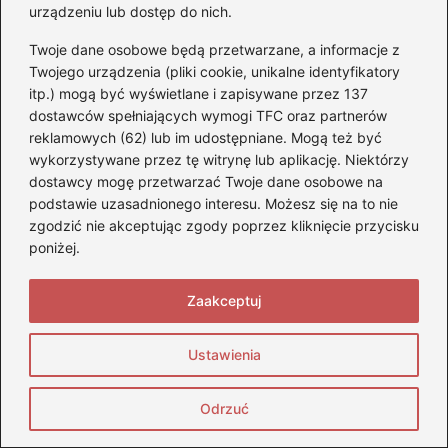
urządzeniu lub dostęp do nich.
Podczas przeglądu trzeba upewnić się, że
Twoje dane osobowe będą przetwarzane, a informacje z
wszystkie uszczelki i przewody są w dobrym
Twojego urządzenia (pliki cookie, unikalne identyfikatory
stanie, aby uniknąć ewentualnych wycieków.
itp.) mogą być wyświetlane i zapisywane przez 137
Regularne sprawdzanie tych elementów
dostawców spełniających wymogi TFC oraz partnerów
reklamowych (62) lub im udostępniane. Mogą też być
pomoże w uniknięciu problemów z
wykorzystywane przez tę witrynę lub aplikację. Niektórzy
nieprzyjemnym zapachem.
dostawcy mogę przetwarzać Twoje dane osobowe na
podstawie uzasadnionego interesu. Możesz się na to nie
Jak przechowywać paliwo, aby
zgodzić nie akceptując zgody poprzez kliknięcie przycisku
zminimalizować ryzyko problemów z
poniżej.
zapachami?
Zaakceptuj
Paliwo powinno być przechowywane w
suchym, chłodnym i dobrze wentylowanym
Ustawienia
miejscu. Ważne jest również, aby używać
szczelnych pojemników z atestem i regularnie
Odrzuć
sprawdzać ich stan oraz szczelność.