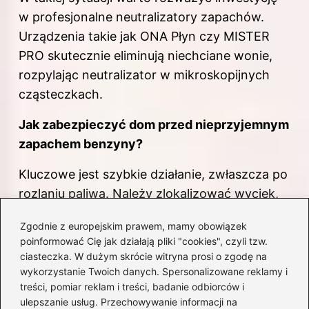
w profesjonalne neutralizatory zapachów.
Urządzenia takie jak ONA Płyn czy MISTER
PRO skutecznie eliminują niechciane wonie,
rozpylając neutralizator w mikroskopijnych
cząsteczkach.
Jak zabezpieczyć dom przed nieprzyjemnym
zapachem benzyny?
Kluczowe jest szybkie działanie, zwłaszcza po
rozlaniu paliwa. Należy zlokalizować wyciek,
uporządkować plamę i przystąpić do redukcji
Zgodnie z europejskim prawem, mamy obowiązek
zapachu, na przykład poprzez użycie sody
poinformować Cię jak działają pliki "cookies", czyli tzw.
oczyszczonej.
ciasteczka. W dużym skrócie witryna prosi o zgodę na
wykorzystanie Twoich danych. Spersonalizowane reklamy i
Jak sprawdzić szczelność systemu
treści, pomiar reklam i treści, badanie odbiorców i
paliwowego?
ulepszanie usług. Przechowywanie informacji na