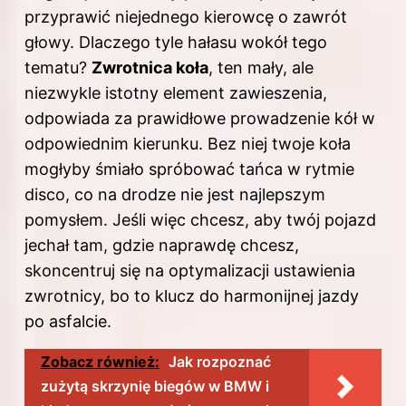
przyprawić niejednego kierowcę o zawrót
głowy. Dlaczego tyle hałasu wokół tego
tematu?
Zwrotnica koła
, ten mały, ale
niezwykle istotny element zawieszenia,
odpowiada za prawidłowe prowadzenie kół w
odpowiednim kierunku. Bez niej twoje koła
mogłyby śmiało spróbować tańca w rytmie
disco, co na drodze nie jest najlepszym
pomysłem. Jeśli więc chcesz, aby twój pojazd
jechał tam, gdzie naprawdę chcesz,
skoncentruj się na optymalizacji ustawienia
zwrotnicy, bo to klucz do harmonijnej jazdy
po asfalcie.
Zobacz również:
Jak rozpoznać
zużytą skrzynię biegów w BMW i