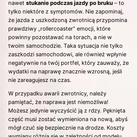
nawet
stukanie podczas
jazdy po
bruku
– to
tylko niektóre z symptomów. Nie zapominaj,
że jazda z uszkodzoną zwrotnicą przypomina
prawdziwy „rollercoaster” emocji, które
powinny pozostawać na torach, a nie w
twoim samochodzie. Taka sytuacja nie tylko
zaszkodzi samochodowi, ale również wpłynie
negatywnie na twój portfel, który zauważy, że
wydatki na naprawę znacznie wzrosną, jeśli
nie zareagujesz na czas.
W przypadku awarii zwrotnicy, należy
pamiętać, że naprawa jest niemożliwa!
Możesz jedynie wyczyścić ją z rdzy. Pęknięta
część musi zostać wymieniona na nową, abyś
mógł czuć się bezpiecznie na drodze. Koszty
wymiany różnią się w zależności od modelu,