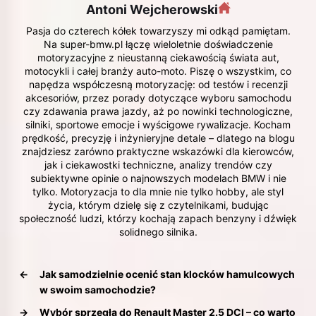
Antoni Wejcherowski
Pasja do czterech kółek towarzyszy mi odkąd pamiętam.
Na super-bmw.pl łączę wieloletnie doświadczenie
motoryzacyjne z nieustanną ciekawością świata aut,
motocykli i całej branży auto-moto. Piszę o wszystkim, co
napędza współczesną motoryzację: od testów i recenzji
akcesoriów, przez porady dotyczące wyboru samochodu
czy zdawania prawa jazdy, aż po nowinki technologiczne,
silniki, sportowe emocje i wyścigowe rywalizacje. Kocham
prędkość, precyzję i inżynieryjne detale – dlatego na blogu
znajdziesz zarówno praktyczne wskazówki dla kierowców,
jak i ciekawostki techniczne, analizy trendów czy
subiektywne opinie o najnowszych modelach BMW i nie
tylko. Motoryzacja to dla mnie nie tylko hobby, ale styl
życia, którym dzielę się z czytelnikami, budując
społeczność ludzi, którzy kochają zapach benzyny i dźwięk
solidnego silnika.
←
Jak samodzielnie ocenić stan klocków hamulcowych
w swoim samochodzie?
→
Wybór sprzęgła do Renault Master 2.5 DCI – co warto