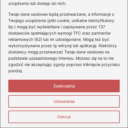
Adres email
*
urządzeniu lub dostęp do nich.
Twoje dane osobowe będą przetwarzane, a informacje z
Twojego urządzenia (pliki cookie, unikalne identyfikatory
Witryna internetowa
itp.) mogą być wyświetlane i zapisywane przez 137
dostawców spełniających wymogi TFC oraz partnerów
reklamowych (62) lub im udostępniane. Mogą też być
Zapamiętaj moje dane w tej przeglądarce
wykorzystywane przez tę witrynę lub aplikację. Niektórzy
podczas pisania kolejnych komentarzy.
dostawcy mogę przetwarzać Twoje dane osobowe na
podstawie uzasadnionego interesu. Możesz się na to nie
zgodzić nie akceptując zgody poprzez kliknięcie przycisku
poniżej.
Poczytaj więcej
Zaakceptuj
Ustawienia
Odrzuć