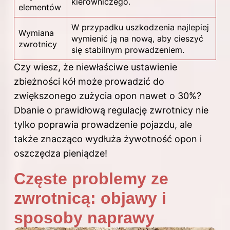
kierowniczego.
elementów
W przypadku uszkodzenia najlepiej
Wymiana
wymienić ją na nową, aby cieszyć
zwrotnicy
się stabilnym prowadzeniem.
Czy wiesz, że niewłaściwe ustawienie
zbieżności kół może prowadzić do
zwiększonego zużycia opon nawet o 30%?
Dbanie o prawidłową regulację zwrotnicy nie
tylko poprawia prowadzenie pojazdu, ale
także znacząco wydłuża żywotność opon i
oszczędza pieniądze!
Częste problemy ze
zwrotnicą: objawy i
sposoby naprawy