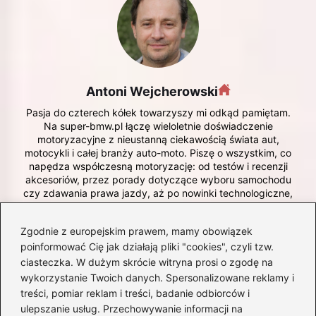
Antoni Wejcherowski
Pasja do czterech kółek towarzyszy mi odkąd pamiętam.
Na super-bmw.pl łączę wieloletnie doświadczenie
motoryzacyjne z nieustanną ciekawością świata aut,
motocykli i całej branży auto-moto. Piszę o wszystkim, co
napędza współczesną motoryzację: od testów i recenzji
akcesoriów, przez porady dotyczące wyboru samochodu
czy zdawania prawa jazdy, aż po nowinki technologiczne,
silniki, sportowe emocje i wyścigowe rywalizacje. Kocham
prędkość, precyzję i inżynieryjne detale – dlatego na blogu
Zgodnie z europejskim prawem, mamy obowiązek
znajdziesz zarówno praktyczne wskazówki dla kierowców,
poinformować Cię jak działają pliki "cookies", czyli tzw.
jak i ciekawostki techniczne, analizy trendów czy
subiektywne opinie o najnowszych modelach BMW i nie
ciasteczka. W dużym skrócie witryna prosi o zgodę na
tylko. Motoryzacja to dla mnie nie tylko hobby, ale styl
wykorzystanie Twoich danych. Spersonalizowane reklamy i
życia, którym dzielę się z czytelnikami, budując
treści, pomiar reklam i treści, badanie odbiorców i
społeczność ludzi, którzy kochają zapach benzyny i dźwięk
ulepszanie usług. Przechowywanie informacji na
solidnego silnika.