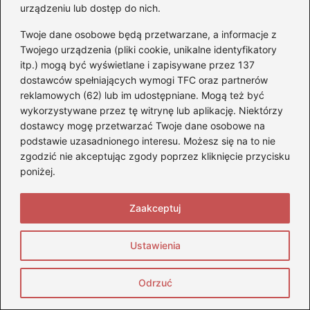
urządzeniu lub dostęp do nich.
Twoje dane osobowe będą przetwarzane, a informacje z
←
Dobór odpowiedniego rozmiaru opon zimowych –
Twojego urządzenia (pliki cookie, unikalne identyfikatory
jak to zrobić prawidłowo?
itp.) mogą być wyświetlane i zapisywane przez 137
→
Hamowanie ze sprzęgłem czy bez – co wybrać dla
dostawców spełniających wymogi TFC oraz partnerów
lepszej kontroli na drodze?
reklamowych (62) lub im udostępniane. Mogą też być
wykorzystywane przez tę witrynę lub aplikację. Niektórzy
dostawcy mogę przetwarzać Twoje dane osobowe na
podstawie uzasadnionego interesu. Możesz się na to nie
Dodaj komentarz
zgodzić nie akceptując zgody poprzez kliknięcie przycisku
poniżej.
Twój adres email nie zostanie opublikowany.
Wymagane pola są oznaczone
*
Zaakceptuj
Komentarz
*
Ustawienia
Odrzuć