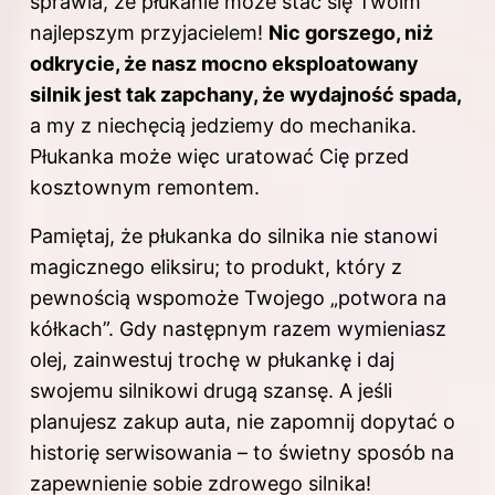
sprawia, że płukanie może stać się Twoim
najlepszym przyjacielem!
Nic gorszego, niż
odkrycie, że nasz mocno eksploatowany
silnik jest tak zapchany, że wydajność spada,
a my z niechęcią jedziemy do mechanika.
Płukanka może więc uratować Cię przed
kosztownym remontem.
Pamiętaj, że płukanka do silnika nie stanowi
magicznego eliksiru; to produkt, który z
pewnością wspomoże Twojego „potwora na
kółkach”. Gdy następnym razem wymieniasz
olej, zainwestuj trochę w płukankę i daj
swojemu silnikowi drugą szansę. A jeśli
planujesz zakup auta, nie zapomnij dopytać o
historię serwisowania – to świetny sposób na
zapewnienie sobie zdrowego silnika!