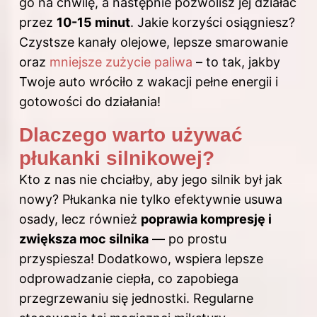
go na chwilę, a następnie pozwolisz jej działać
przez
10-15 minut
. Jakie korzyści osiągniesz?
Czystsze kanały olejowe, lepsze smarowanie
oraz
mniejsze zużycie paliwa
– to tak, jakby
Twoje auto wróciło z wakacji pełne energii i
gotowości do działania!
Dlaczego warto używać
płukanki silnikowej?
Kto z nas nie chciałby, aby jego
silnik
był jak
nowy? Płukanka nie tylko efektywnie usuwa
osady, lecz również
poprawia kompresję i
zwiększa moc silnika
— po prostu
przyspiesza! Dodatkowo, wspiera lepsze
odprowadzanie ciepła, co zapobiega
przegrzewaniu się jednostki. Regularne