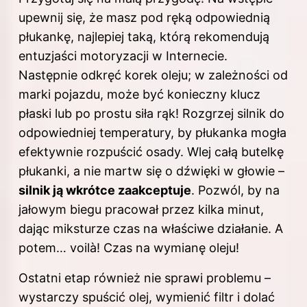
upewnij się, że masz pod ręką odpowiednią
płukankę, najlepiej taką, którą rekomendują
entuzjaści motoryzacji w Internecie.
Następnie odkręć korek oleju; w zależności od
marki pojazdu, może być konieczny klucz
płaski lub po prostu siła rąk! Rozgrzej silnik do
odpowiedniej temperatury, by płukanka mogła
efektywnie rozpuścić osady. Wlej całą butelkę
płukanki, a nie martw się o dźwięki w głowie –
silnik ją wkrótce zaakceptuje
. Pozwól, by na
jałowym biegu pracował przez kilka minut,
dając miksturze czas na właściwe działanie. A
potem… voilà! Czas na wymianę oleju!
Ostatni etap również nie sprawi problemu –
wystarczy spuścić olej, wymienić filtr i dolać