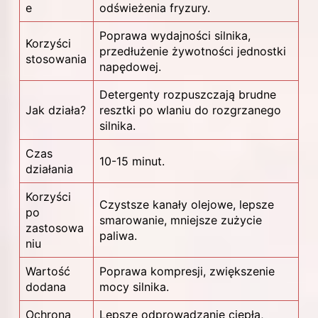
e
odświeżenia fryzury.
Poprawa wydajności silnika,
Korzyści
przedłużenie żywotności jednostki
stosowania
napędowej.
Detergenty rozpuszczają brudne
Jak działa?
resztki po wlaniu do rozgrzanego
silnika.
Czas
10-15 minut.
działania
Korzyści
Czystsze kanały olejowe, lepsze
po
smarowanie, mniejsze zużycie
zastosowa
paliwa.
niu
Wartość
Poprawa kompresji, zwiększenie
dodana
mocy silnika.
Ochrona
Lepsze odprowadzanie ciepła,