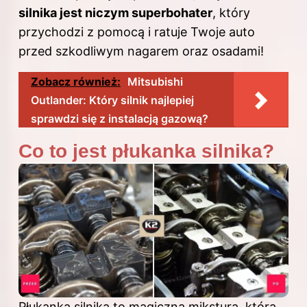
silnika jest niczym superbohater
, który
przychodzi z pomocą i ratuje Twoje auto
przed szkodliwym nagarem oraz osadami!
Zobacz również:
Mitsubishi
Outlander: Który silnik najlepiej
sprawdzi się z instalacją gazową?
Co to jest płukanka silnika?
Płukanka
silnika
to magiczna mikstura, która